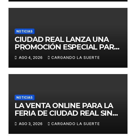
VULNERADA LA LIBRE
COMPETENCIA
NOTICIAS
CIUDAD REAL LANZA UNA
PROMOCIÓN ESPECIAL PARA
JÓVENES MENORES DE 25
AGO 4, 2026
CARGANDO LA SUERTE
AÑOS EN LAS DOS GRANDES
CITAS DEL ABONO
NOTICIAS
LA VENTA ONLINE PARA LA
FERIA DE CIUDAD REAL SIN
GASTOS DE GESTION HASTA
AGO 3, 2026
CARGANDO LA SUERTE
EL DOMINGO