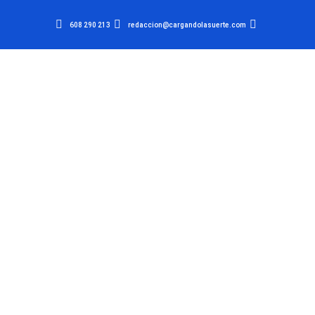
608 290 213
redaccion@cargandolasuerte.com