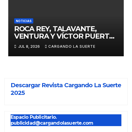
NOTICIAS
ROCA REY, TALAVANTE,
VENTURA Y VÍCTOR PUERTO,
EJES DE LA FERIA TAURINA
JUL 8, 2026
CARGANDO LA SUERTE
VIRGEN DEL PRADO 2026
Descargar Revista Cargando La Suerte
2025
Espacio Publicitario.
publicidad@cargandolasuerte.com