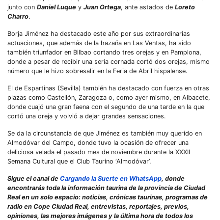
junto con
Daniel Luque
y
Juan Ortega
, ante astados de
Loreto
Charro
.
Borja Jiménez ha destacado este año por sus extraordinarias
actuaciones, que además de la hazaña en Las Ventas, ha sido
también triunfador en Bilbao cortando tres orejas y en Pamplona,
donde a pesar de recibir una seria cornada cortó dos orejas, mismo
número que le hizo sobresalir en la Feria de Abril hispalense.
El de Espartinas (Sevilla) también ha destacado con fuerza en otras
plazas como Castellón, Zaragoza o, como ayer mismo, en Albacete,
donde cuajó una gran faena con el segundo de una tarde en la que
cortó una oreja y volvió a dejar grandes sensaciones.
Se da la circunstancia de que Jiménez es también muy querido en
Almodóvar del Campo, donde tuvo la ocasión de ofrecer una
deliciosa velada el pasado mes de noviembre durante la XXXII
Semana Cultural que el Club Taurino ‘Almodóvar’.
Sigue el canal de
Cargando la Suerte en WhatsApp
, donde
encontrarás toda la información taurina de la provincia de Ciudad
Real en un solo espacio: noticias, crónicas taurinas, programas de
radio en Cope Ciudad Real, entrevistas, reportajes, previos,
opiniones, las mejores imágenes y la última hora de todos los