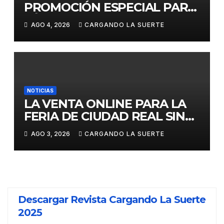
PROMOCIÓN ESPECIAL PARA
JÓVENES MENORES DE 25
AGO 4, 2026
CARGANDO LA SUERTE
AÑOS EN LAS DOS GRANDES
CITAS DEL ABONO
NOTICIAS
LA VENTA ONLINE PARA LA
FERIA DE CIUDAD REAL SIN
GASTOS DE GESTION HASTA
AGO 3, 2026
CARGANDO LA SUERTE
EL DOMINGO
Descargar Revista Cargando La Suerte
2025