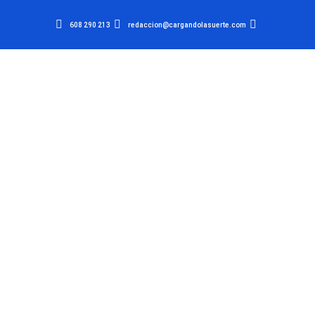
608 290 213
redaccion@cargandolasuerte.com