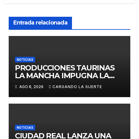
Entrada relacionada
NOTICIAS
PRODUCCIONES TAURINAS
LA MANCHA IMPUGNA LA
LICITACIÓN DE LA CORRIDA
AGO 8, 2026
CARGANDO LA SUERTE
DE DAIMIEL AL CONSIDERAR
VULNERADA LA LIBRE
COMPETENCIA
NOTICIAS
CIUDAD REAL LANZA UNA