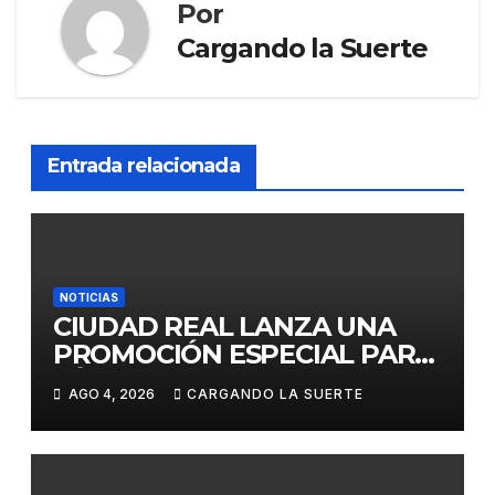
Por
Cargando la Suerte
Entrada relacionada
NOTICIAS
CIUDAD REAL LANZA UNA
PROMOCIÓN ESPECIAL PARA
JÓVENES MENORES DE 25
AGO 4, 2026
CARGANDO LA SUERTE
AÑOS EN LAS DOS GRANDES
CITAS DEL ABONO