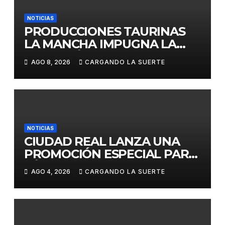
NOTICIAS
PRODUCCIONES TAURINAS
LA MANCHA IMPUGNA LA
LICITACIÓN DE LA CORRIDA
AGO 8, 2026
CARGANDO LA SUERTE
DE DAIMIEL AL CONSIDERAR
VULNERADA LA LIBRE
COMPETENCIA
NOTICIAS
CIUDAD REAL LANZA UNA
PROMOCIÓN ESPECIAL PARA
JÓVENES MENORES DE 25
AGO 4, 2026
CARGANDO LA SUERTE
AÑOS EN LAS DOS GRANDES
CITAS DEL ABONO