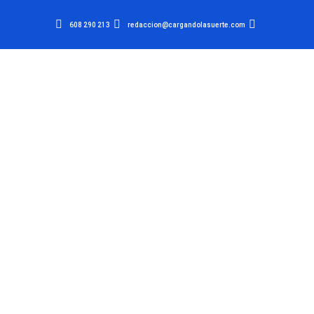
608 290 213
redaccion@cargandolasuerte.com