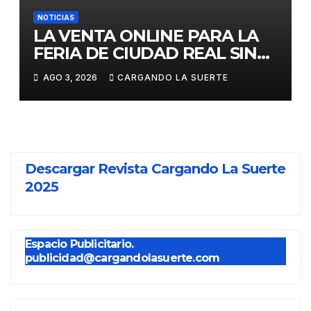
NOTICIAS
LA VENTA ONLINE PARA LA
FERIA DE CIUDAD REAL SIN
GASTOS DE GESTION HASTA
AGO 3, 2026
CARGANDO LA SUERTE
EL DOMINGO
Descargar Revista Cargando La Suerte
2025
Espacio Publicitario.
publicidad@cargandolasuerte.com