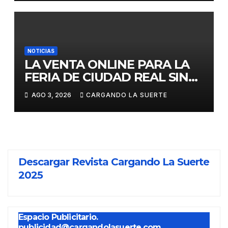
CITAS DEL ABONO
NOTICIAS
LA VENTA ONLINE PARA LA
FERIA DE CIUDAD REAL SIN
GASTOS DE GESTION HASTA
AGO 3, 2026
CARGANDO LA SUERTE
EL DOMINGO
Descargar Revista Cargando La Suerte
2025
Espacio Publicitario.
publicidad@cargandolasuerte.com