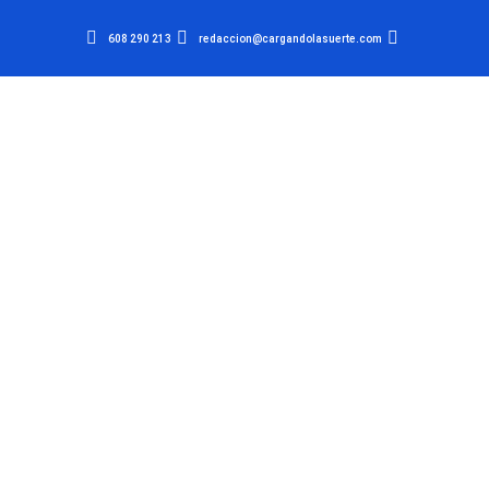
608 290 213
redaccion@cargandolasuerte.com