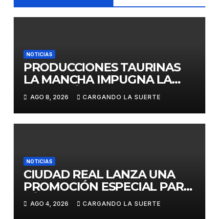
NOTICIAS
PRODUCCIONES TAURINAS
LA MANCHA IMPUGNA LA
LICITACIÓN DE LA CORRIDA
AGO 8, 2026
CARGANDO LA SUERTE
DE DAIMIEL AL CONSIDERAR
VULNERADA LA LIBRE
COMPETENCIA
NOTICIAS
CIUDAD REAL LANZA UNA
PROMOCIÓN ESPECIAL PARA
JÓVENES MENORES DE 25
AGO 4, 2026
CARGANDO LA SUERTE
AÑOS EN LAS DOS GRANDES