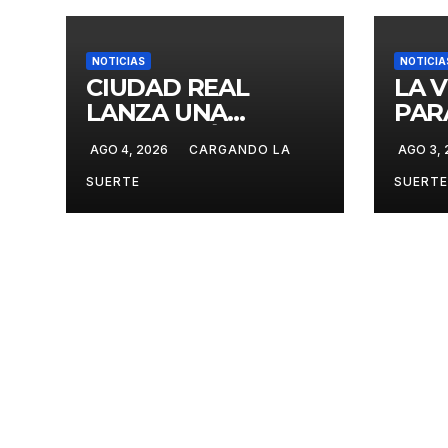
NOTICIAS
NOTICIA
CIUDAD REAL
LA 
LANZA UNA
PAR
PROMOCIÓN
CIU
AGO 4, 2026
CARGANDO LA
AGO 3,
ESPECIAL PARA
GAS
JÓVENES MENORES
GES
SUERTE
SUERTE
DE 25 AÑOS EN LAS
DOM
DOS GRANDES
CITAS DEL ABONO