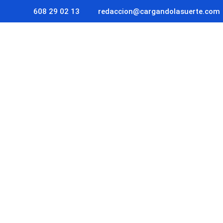
608 29 02 13
redaccion@cargandolasuerte.com