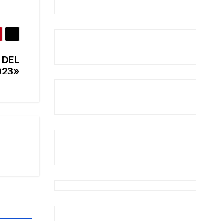
 DEL
023»