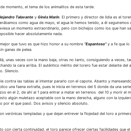
 de momento, el tema de los animalitos de esta tarde.
lejandro Talavante
y
Ginés Marín
. El primero y director de lidia es el tor
sperábamos como agua de mayo, el agua le hemos tenido, a él seguiremos 
aviesa un momento extraordinario, pero con bichejos como los que han sa
imposible hacer absolutamente nada.
lo mejor que tuvo es que hizo honor a su nombre
“Espantoso”
y a fe que lo 
sin ganas de pelea.
llá, unas veces con la mano baja, otras no tanto, consiguiendo a veces, ta
ando la cara arriba. El auténtico mérito del torero fue estar delante del 
. Silencio.
le contra las tablas al intentar pararlo con el capote. Abanto y manseand
lico una faena extraña, pues le inicia en terrenos del 5 donde da una seri
zos en el 2, de ahí al 1 para entrar a matar en terrenos del 10 y morir el 
esto algún muletazo aceptable con la mano derecha, alguno con la izquier
o por el que pasó. Dos avisos y silencio absoluto.
n verónicas templadas y que dejan entrever la flojedad del toro a primera
 con cierta continuidad, el toro parece ofrecer ciertas facilidades que el