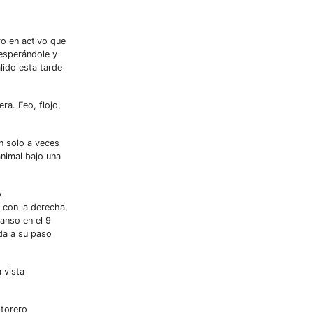
ero en activo que
esperándole y
lido esta tarde
era. Feo, flojo,
n solo a veces
animal bajo una
o
e con la derecha,
manso en el 9
da a su paso
 vista
 torero