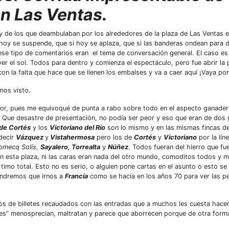
n Las Ventas.
e y de los que deambulaban por los alrededores de la plaza de Las Ventas e
hoy se suspende, que si hoy se aplaza, que si las banderas ondean para d
 ese tipo de comentarios eran el tema de conversación general. El caso e
er el sol. Todos para dentro y comienza el espectáculo, pero fue abrir la 
 con la falta que hace que se llenen los embalses y va a caer aquí ¡Vaya por
emos visto.
jor, pues me equivoqué de punta a rabo sobre todo en el aspecto ganader
. Que desastre de presentación, no podía ser peor y eso que eran de dos
de Cortés
y los
Victoriano del Río
son lo mismo y en las mismas fincas de 
decir
Vázquez
y
Vistahermosa
pero los de
Cortés
y
Victoriano
por la lín
omecq Solís
,
Sayalero, Torrealta
y
Núñez
. Todos fueran del hierro que fu
 en esta plaza, ni las caras eran nada del otro mundo, comoditos todos y 
 timo total. Esto no es serio, o alguien pone cartas en el asunto o esto s
endremos que irnos a
Francia
como se hacía en los años 70 para ver las pe
ajos de billetes recaudados con las entradas que a muchos les cuesta hace
ores” menosprecian, maltratan y parece que aborrecen porque de otra for