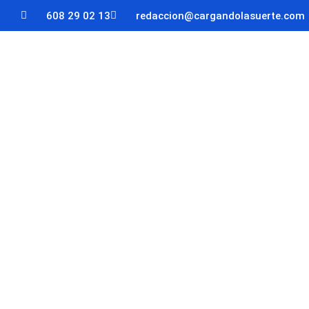
608 29 02 13
redaccion@cargandolasuerte.com