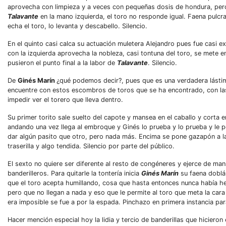
aprovecha con limpieza y a veces con pequeñas dosis de hondura, pero 
Talavante
en la mano izquierda, el toro no responde igual. Faena pulcra 
echa el toro, lo levanta y descabello. Silencio.
En el quinto casi calca su actuación muletera Alejandro pues fue casi e
con la izquierda aprovecha la nobleza, casi tontuna del toro, se mete 
pusieron el punto final a la labor de
Talavante
. Silencio.
De
Ginés Marín
¿qué podemos decir?, pues que es una verdadera lásti
encuentre con estos escombros de toros que se ha encontrado, con las 
impedir ver el torero que lleva dentro.
Su primer torito sale suelto del capote y mansea en el caballo y corta e
andando una vez llega al embroque y Ginés lo prueba y lo prueba y le p
dar algún pasito que otro, pero nada más. Encima se pone gazapón a la 
traserilla y algo tendida. Silencio por parte del público.
El sexto no quiere ser diferente al resto de congéneres y ejerce de ma
banderilleros. Para quitarle la tontería inicia
Ginés Marín
su faena doblá
que el toro acepta humillando, cosa que hasta entonces nunca había he
pero que no llegan a nada y eso que le permite al toro que meta la cara
era imposible se fue a por la espada. Pinchazo en primera instancia pa
Hacer mención especial hoy la lidia y tercio de banderillas que hicieron 