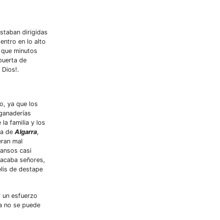
staban dirigidas
entro en lo alto
s que minutos
puerta de
 Dios!.
o, ya que los
 ganaderías
la familia y los
ea de
Algarra
,
eran mal
mansos casi
e acaba señores,
lis de destape
r un esfuerzo
ma no se puede