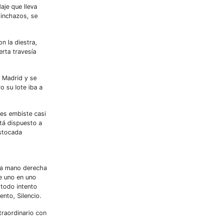
aje que lleva
pinchazos, se
n la diestra,
erta travesía
 Madrid y se
 su lote iba a
ues embiste casi
tá dispuesto a
estocada
 la mano derecha
e uno en uno
 todo intento
nto, Silencio.
raordinario con