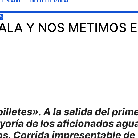
EL PRADO
DIEGO DEL MORAL
S
ALA Y NOS METIMOS 
lletes». A la salida del prime
yoría de los aficionados agu
os. Corrida impresentable de