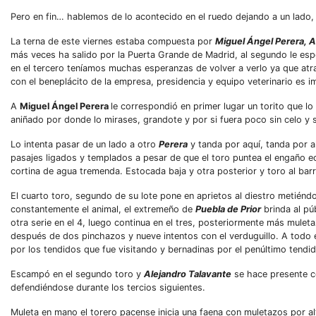
Pero en fin… hablemos de lo acontecido en el ruedo dejando a un lado,
La terna de este viernes estaba compuesta por
Miguel Ángel Perera, A
más veces ha salido por la Puerta Grande de Madrid, al segundo le e
en el tercero teníamos muchas esperanzas de volver a verlo ya que atr
con el beneplácito de la empresa, presidencia y equipo veterinario es 
A
Miguel Ángel Perera
le correspondió en primer lugar un torito que 
aniñado por donde lo mirases, grandote y por si fuera poco sin celo y 
Lo intenta pasar de un lado a otro
Perera
y tanda por aquí, tanda por a
pasajes ligados y templados a pesar de que el toro puntea el engaño ech
cortina de agua tremenda. Estocada baja y otra posterior y toro al barro
El cuarto toro, segundo de su lote pone en aprietos al diestro metiéndo
constantemente el animal, el extremeño de
Puebla de Prior
brinda al púb
otra serie en el 4, luego continua en el tres, posteriormente más muleta
después de dos pinchazos y nueve intentos con el verduguillo. A todo 
por los tendidos que fue visitando y bernadinas por el penúltimo tendid
Escampó en el segundo toro y
Alejandro Talavante
se hace presente co
defendiéndose durante los tercios siguientes.
Muleta en mano el torero pacense inicia una faena con muletazos por alto