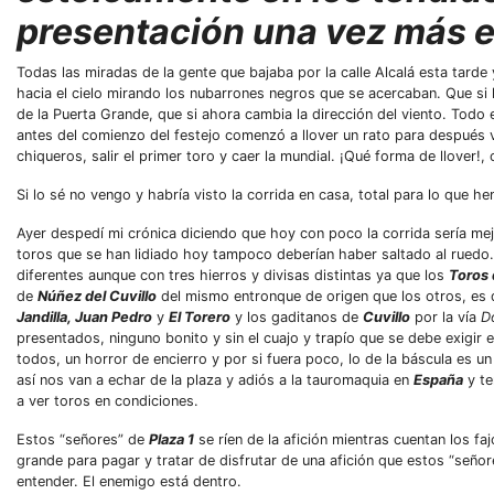
presentación una vez más e
Todas las miradas de la gente que bajaba por la calle Alcalá esta tard
hacia el cielo mirando los nubarrones negros que se acercaban. Que si 
de la Puerta Grande, que si ahora cambia la dirección del viento. Todo
antes del comienzo del festejo comenzó a llover un rato para después v
chiqueros, salir el primer toro y caer la mundial. ¡Qué forma de llover!,
Si lo sé no vengo y habría visto la corrida en casa, total para lo que h
Ayer despedí mi crónica diciendo que hoy con poco la corrida sería me
toros que se han lidiado hoy tampoco deberían haber saltado al ruedo
diferentes aunque con tres hierros y divisas distintas ya que los
Toros 
de
Núñez del Cuvillo
del mismo entronque de origen que los otros, es 
Jandilla, Juan Pedro
y
El Torero
y los gaditanos de
Cuvillo
por la vía
D
presentados, ninguno bonito y sin el cuajo y trapío que se debe exigir
todos, un horror de encierro y por si fuera poco, lo de la báscula es un
así nos van a echar de la plaza y adiós a la tauromaquia en
España
y t
a ver toros en condiciones.
Estos “señores” de
Plaza 1
se ríen de la afición mientras cuentan los f
grande para pagar y tratar de disfrutar de una afición que estos “señ
entender. El enemigo está dentro.