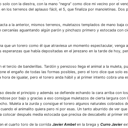
solo con la diestra, con la mano “negra” como dice mi vecino por el vend
en los terrenos del aplauso fácil, el 5, que finaliza por manoletinas. Dos 
xacta a la anterior, mismos terrenos, muletazos templados de mano baja co
en cercanías aguantando algún parón y pinchazo primero y estocada con ci
ma que un torero como él que atraviesa un momento espectacular, venga a
esperanzas que había depositadas en el jerezano en la tarde de hoy, pero
n el tercio de banderillas. Tardón y perezoso llega el animal a la muleta, p
one el engaño de todas las formas posibles, pero el toro dice que solo es
hora de igualar, pero el torero anda hábil y al primer intento cobra una 
nso desde el principio y además se defiende echando la cara arriba con los
ndose por bajo y gracias a eso consigue muletazos de cierta largura con
cho. Muleta a la zurda y consigue el torero algunos naturales cobrados d
 cuando el animalito quiera pero ni por esas. Un tanto aburrido de ver que
ra colocar después media estocada que precisa de descabello al primer inte
en el cuarto toro de la corrida
Javier Ambel
en la brega y
Curro Javier
ext