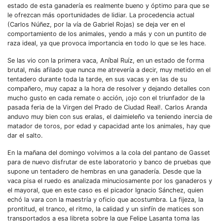
estado de esta ganadería es realmente bueno y óptimo para que se
le ofrezcan más oportunidades de lidiar. La procedencia actual
(Carlos Núñez, por la vía de Gabriel Rojas) se deja ver en el
comportamiento de los animales, yendo a más y con un puntito de
raza ideal, ya que provoca importancia en todo lo que se les hace.
Se las vio con la primera vaca, Aníbal Ruíz, en un estado de forma
brutal, más afilado que nunca me atrevería a decir, muy metido en el
tentadero durante toda la tarde, en sus vacas y en las de su
compañero, muy capaz a la hora de resolver y dejando detalles con
mucho gusto en cada remate o acción, ¡ojo con el triunfador de la
pasada feria de la Virgen del Prado de Ciudad Real!. Carlos Aranda
anduvo muy bien con sus eralas, el daimieleño va teniendo inercia de
matador de toros, por edad y capacidad ante los animales, hay que
dar el salto.
En la mañana del domingo volvimos a la cola del pantano de Gasset
para de nuevo disfrutar de este laboratorio y banco de pruebas que
supone un tentadero de hembras en una ganadería. Desde que la
vaca pisa el ruedo es analizada minuciosamente por los ganaderos y
el mayoral, que en este caso es el picador Ignacio Sánchez, quien
echó la vara con la maestría y oficio que acostumbra. La fijeza, la
prontitud, el tranco, el ritmo, la calidad y un sinfín de matices son
transportados a esa libreta sobre la que Felipe Lasanta toma las