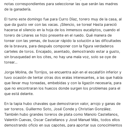
notas correspondientes para seleccionar las que serán las madres
de la ganadería.
El turno este domingo fue para Curro Díaz, torero muy de la casa, al
que da gusto ver con las vacas. ¡Silencio, se torea! Hasta pareció
hacerse el silencio en la hoja de los inmensos eucaliptos, cuando el
torero de Linares se hizo presente en el ruedo. Qué manera de
torear con las yemas, de buscar rápido la solución a las dificultades
de la bravura, para después componer con la figura verdaderos
carteles de toros. Encajado, asentado, demostrando estar a gusto,
sin brusquedad en los cites, no hay una mala voz, solo se oye de
torear…
Jorge Molina, de Torrijos, se encuentra aún en el escalafón inferior y
tuvo ocasión de tentar otras dos eralas interesantes, a las que había
que llevar muy toreadas, embebidas y con la ligazón necesaria, para
que no encontraran los huecos donde surgen los problemas para el
que está delante.
En la tapia hubo chavales que demostraron valor, arrojo y ganas de
ser toreros. Guillermo Soto, José Conde y Christian González.
También hubo grandes toreros de plata como Manolo Castellanos,
Valentín Cuevas, Oscar Castellanos y José Manuel Más, todos ellos
demostrando oficio en sus capotes, para aportar sus conocimientos