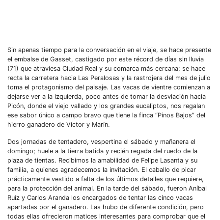
Sin apenas tiempo para la conversación en el viaje, se hace presente
el embalse de Gasset, castigado por este récord de días sin lluvia
(71) que atraviesa Ciudad Real y su comarca más cercana; se hace
recta la carretera hacia Las Peralosas y la rastrojera del mes de julio
toma el protagonismo del paisaje. Las vacas de vientre comienzan a
dejarse ver a la izquierda, poco antes de tomar la desviación hacia
Picón, donde el viejo vallado y los grandes eucaliptos, nos regalan
ese sabor único a campo bravo que tiene la finca “Pinos Bajos” del
hierro ganadero de Víctor y Marín.
Dos jornadas de tentadero, vespertina el sábado y mañanera el
domingo; huele a la tierra batida y recién regada del ruedo de la
plaza de tientas. Recibimos la amabilidad de Felipe Lasanta y su
familia, a quienes agradecemos la invitación. El caballo de picar
prácticamente vestido a falta de los últimos detalles que requiere,
para la protección del animal. En la tarde del sábado, fueron Aníbal
Ruíz y Carlos Aranda los encargados de tentar las cinco vacas
apartadas por el ganadero. Las hubo de diferente condición, pero
todas ellas ofrecieron matices interesantes para comprobar que el