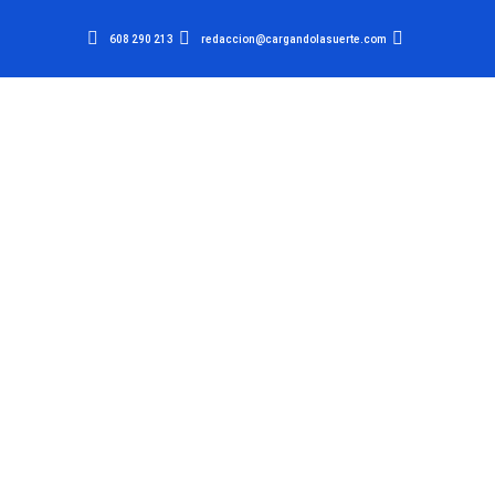
608 290 213
redaccion@cargandolasuerte.com