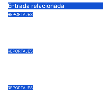
Entrada relacionada
REPORTAJES
VÍCTOR SÁNCHEZ MARGOTÓN,
LA SAGA DE LOS PUERTO
CONTINUA
Mar 28, 2026
Cargando la Suerte
REPORTAJES
CEREMONIA Y TRADICIÓN, UN
DÍA DE HERRADERO EN «FINCA
PULIDO»
Nov 2, 2025
Cargando la Suerte
REPORTAJES
GALERÍA FOTOGRÁFICA DE LA
ÚLTIMA DE LA VIRGEN DEL
PRADO