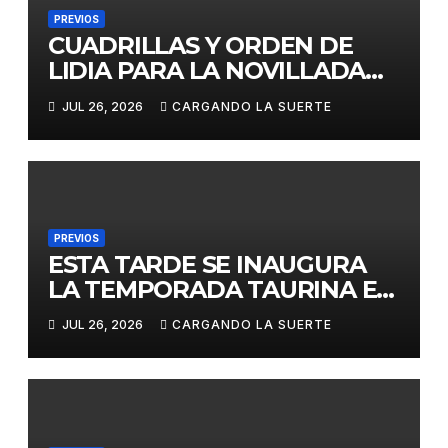
PREVIOS
CUADRILLAS Y ORDEN DE
LIDIA PARA LA NOVILLADA
DE ESTA TARDE EN CIUDAD
JUL 26, 2026
CARGANDO LA SUERTE
REAL
PREVIOS
ESTA TARDE SE INAUGURA
LA TEMPORADA TAURINA EN
LA CAPITAL, CON LA FINAL
JUL 26, 2026
CARGANDO LA SUERTE
DEL CERTAMEN JOSÉ RUIZ
«CALATRAVEÑO»