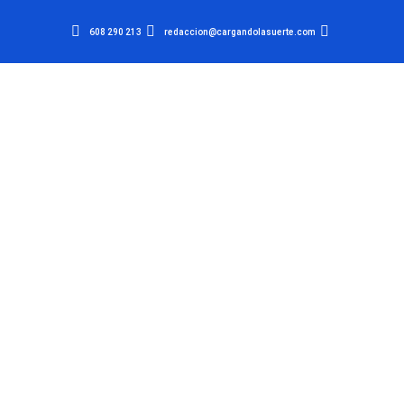
608 290 213
redaccion@cargandolasuerte.com