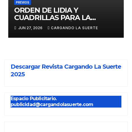
PREVIOS
ORDEN DE LIDIA Y
CUADRILLAS PARA LA
CORRIDA DEL DÍA DE LA
JUN 27, 2026
CARGANDO LA SUERTE
PROVINCIA EN
MIGUELTURRA
Descargar Revista Cargando La Suerte
2025
Espacio Publicitario.
publicidad@cargandolasuerte.com