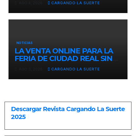
AGO 4, 2026
CARGANDO LA SUERTE
AÑOS EN LAS DOS GRANDES
CITAS DEL ABONO
NOTICIAS
LA VENTA ONLINE PARA LA
FERIA DE CIUDAD REAL SIN
GASTOS DE GESTION HASTA
AGO 3, 2026
CARGANDO LA SUERTE
EL DOMINGO
Descargar Revista Cargando La Suerte
2025