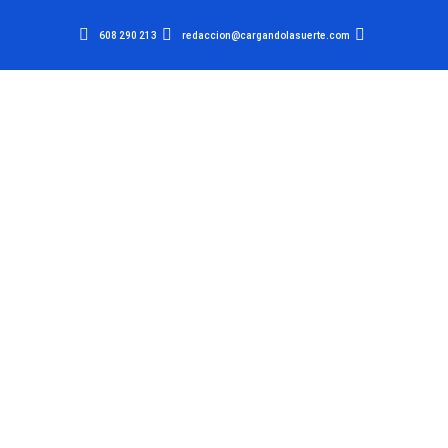
608 290 213
redaccion@cargandolasuerte.com