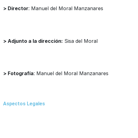
> Director
: Manuel del Moral Manzanares
director@cargandolasuerte.com
> Adjunto a la dirección:
Sisa del Moral
sisadelmoral@cargandolasuerte.com
> Fotografía
: Manuel del Moral Manzanares
publicidad@cargandolasuerte.com
Aspectos Legales
Aviso Legal