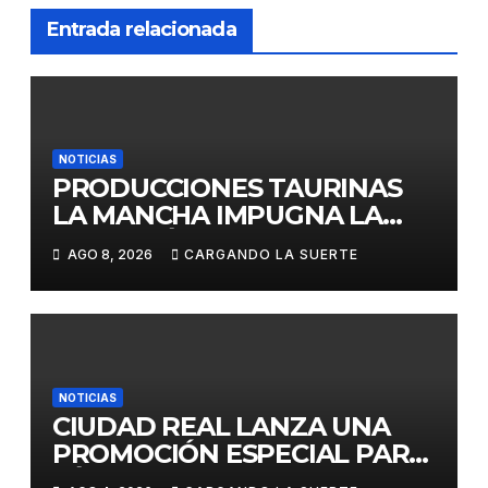
Entrada relacionada
NOTICIAS
PRODUCCIONES TAURINAS
LA MANCHA IMPUGNA LA
LICITACIÓN DE LA CORRIDA
AGO 8, 2026
CARGANDO LA SUERTE
DE DAIMIEL AL CONSIDERAR
VULNERADA LA LIBRE
COMPETENCIA
NOTICIAS
CIUDAD REAL LANZA UNA
PROMOCIÓN ESPECIAL PARA
JÓVENES MENORES DE 25