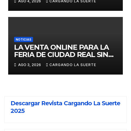
AGO 4, 2026
CARGANDO LA SUERTE
AÑOS EN LAS DOS GRANDES
CITAS DEL ABONO
NOTICIAS
LA VENTA ONLINE PARA LA
FERIA DE CIUDAD REAL SIN
GASTOS DE GESTION HASTA
AGO 3, 2026
CARGANDO LA SUERTE
EL DOMINGO
Descargar Revista Cargando La Suerte
2025