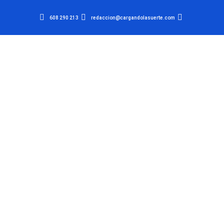
608 290 213
redaccion@cargandolasuerte.com