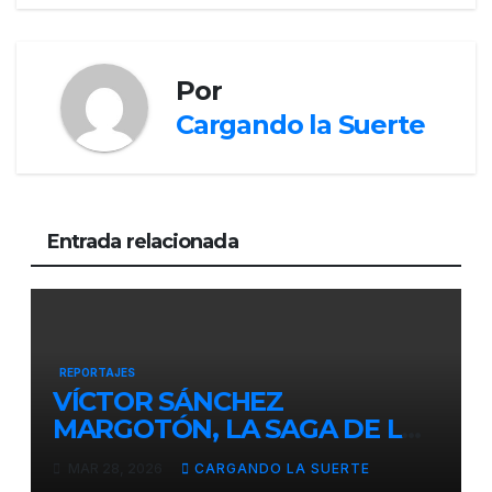
Por
Cargando la Suerte
Entrada relacionada
REPORTAJES
VÍCTOR SÁNCHEZ
MARGOTÓN, LA SAGA DE LOS
PUERTO CONTINUA
MAR 28, 2026
CARGANDO LA SUERTE