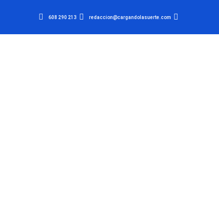
608 290 213
redaccion@cargandolasuerte.com