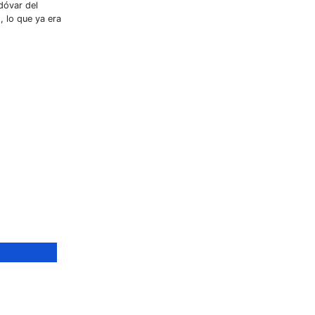
dóvar del
, lo que ya era
ANTE,
OR