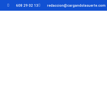
608 29 02 13
redaccion@cargandolasuerte.com