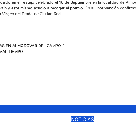
ecaido en el festejo celebrado el 18 de Septiembre en la localidad de Almo
rtin y este mismo acudió a recoger el premio. En su intervención confirmo
la Virgen del Prado de Ciudad Real.
MÁS EN ALMODOVAR DEL CAMPO
MAL TIEMPO
NOTICIAS
TA ONLINE PARA
ROCA REY, TALAV
IA DE CIUDAD
VENTURA Y VÍCT