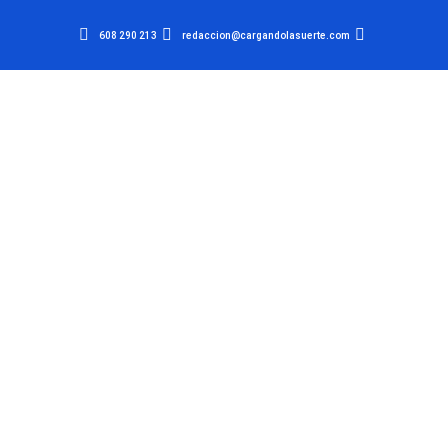
608 290 213
redaccion@cargandolasuerte.com