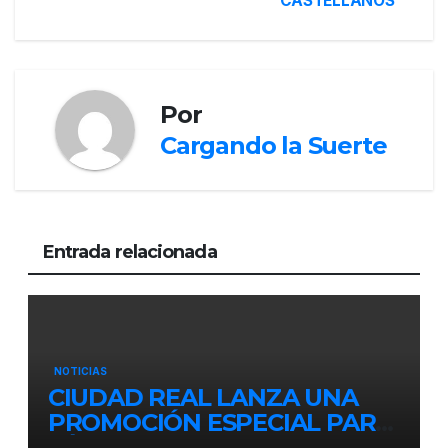
CASTELLANOS
Por
Cargando la Suerte
Entrada relacionada
NOTICIAS
CIUDAD REAL LANZA UNA
PROMOCIÓN ESPECIAL PARA
JÓVENES MENORES DE 25