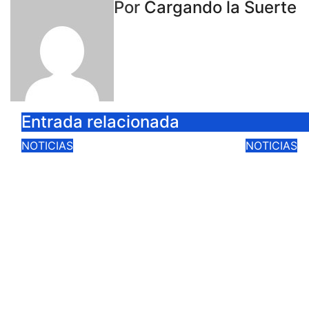
Por
Cargando la Suerte
Entrada relacionada
NOTICIAS
NOTICIAS
CIUDAD REAL LANZA
LA VEN
UNA PROMOCIÓN
LA FER
ESPECIAL PARA JÓVENES
REAL S
MENORES DE 25 AÑOS
GESTIO
EN LAS DOS GRANDES
DOMIN
CITAS DEL ABONO
Ago 3, 2
Ago 4, 2026
Cargando la Suerte