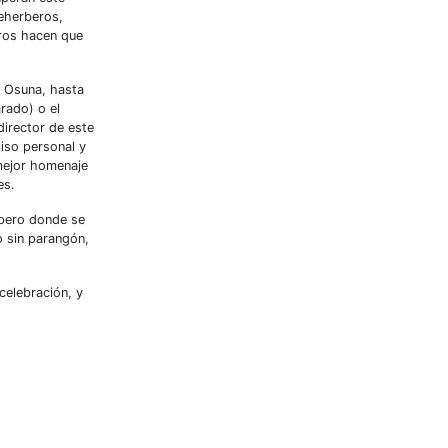
reherberos,
rros hacen que
e Osuna, hasta
rado) o el
director de este
miso personal y
 mejor homenaje
es.
 pero donde se
o sin parangón,
celebración, y