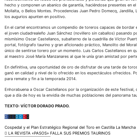
hecho y componen un abanico de garantía, haciéndose presentes en el 
Mollalta, o Bellos Montes. Procedencias Juan Pedro Domecq, Jandilla, L
los augurios apunten en positivo.
En el cartel encontramos un compendio de toreros capaces de bordar el
el joven ciudadrealeño Juan Sánchez (novillero sin caballos) pasando 
mismísimo Oscar Castellanos, subalterno de la cuadrilla de Víctor Puer
portal, fotógrafo taurino y gran aficionado práctico, Manolito del Mora
único de sentirse torero por un momento. Luis Carlos Castellanos en qui
al maestro José María Manzanares al que le unía gran amistad por perten
En definitiva, una oportunidad de oro de disfrutar de una tarde de tor
ganó en calidad y nivel de lo ofrecido en los espectáculos ofrecidos. P
para remate y fin a la temporada 2014.
Enhorabuena a Oscar Castellanos por la organización de este festival, 
que a día de hoy es la envidia de muchas poblaciones del panorama tau
TEXTO: VÍCTOR DORADO PRADO.
Cospedal y el Plan Estratégico Regional del Toro en Castilla La Mancha
LA REVISTA «PASOS» FALLA SUS PREMIOS TAURINOS