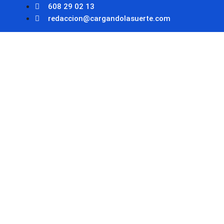
608 29 02 13
redaccion@cargandolasuerte.com