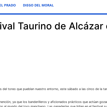
EL PRADO
DIEGO DEL MORAL
tival Taurino de Alcázar
s del toreo que pueblan nuestro entorno, este sábado a las cinco de la ta
mención, ya que los banderilleros y aficionados prácticos que actúan goza
o al mundo del toro manchego. Las ganaderías que lidian en el festival s