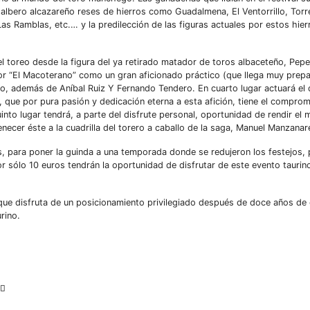
albero alcazareño reses de hierros como Guadalmena, El Ventorrillo, Tor
as Ramblas, etc.… y la predilección de las figuras actuales por estos hie
 toreo desde la figura del ya retirado matador de toros albaceteño, Pep
por “El Macoterano” como un gran aficionado práctico (que llega muy prepa
to, además de Aníbal Ruiz Y Fernando Tendero. En cuarto lugar actuará el 
l, que por pura pasión y dedicación eterna a esta afición, tiene el compro
nto lugar tendrá, a parte del disfrute personal, oportunidad de rendir el
ecer éste a la cuadrilla del torero a caballo de la saga, Manuel Manzanar
os, para poner la guinda a una temporada donde se redujeron los festejos,
or sólo 10 euros tendrán la oportunidad de disfrutar de este evento taurin
que disfruta de un posicionamiento privilegiado después de doce años de 
rino.