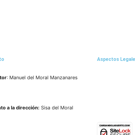
to
Aspectos Legal
tor
: Manuel del Moral Manzanares
Aviso Legal
or@cargandolasuerte.com
Política de Priv
to a la dirección:
Sisa del Moral
Política de Cook
lmoral@cargandolasuerte.com