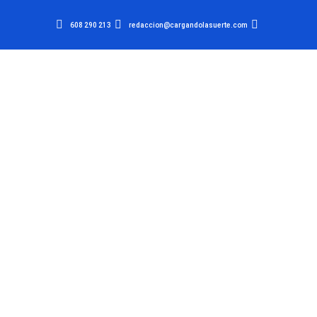
608 290 213
redaccion@cargandolasuerte.com