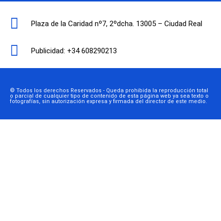
Plaza de la Caridad nº7, 2ºdcha. 13005 – Ciudad Real
Publicidad: +34 608290213
© Todos los derechos Reservados - Queda prohibida la reproducción total
o parcial de cualquier tipo de contenido de esta página web ya sea texto o
fotografías, sin autorización expresa y firmada del director de este medio.