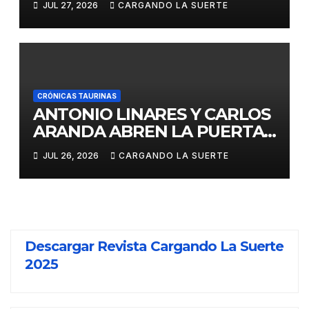
JUL 27, 2026
CARGANDO LA SUERTE
CRÓNICAS TAURINAS
ANTONIO LINARES Y CARLOS
ARANDA ABREN LA PUERTA
GRANDE EN LA CORRIDA DE
JUL 26, 2026
CARGANDO LA SUERTE
FERIA DE ALMADÉN
Descargar Revista Cargando La Suerte
2025