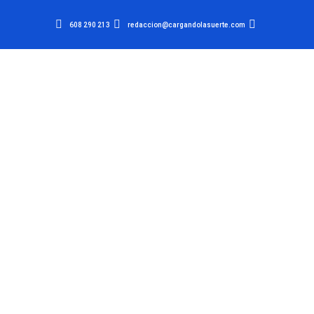
608 290 213
redaccion@cargandolasuerte.com