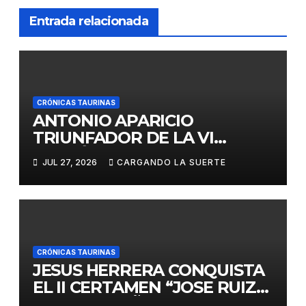
Entrada relacionada
CRÓNICAS TAURINAS
ANTONIO APARICIO
TRIUNFADOR DE LA VI
EDICIÓN DEL CERTAMEN
JUL 27, 2026
CARGANDO LA SUERTE
«VILLA DE LA SOLANA»
CRÓNICAS TAURINAS
JESUS HERRERA CONQUISTA
EL II CERTAMEN “JOSE RUIZ
CALATRAVEÑO”