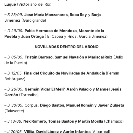
Luque
(Victoriano del Río)
– S 28/09:
José María Manzanares, Roca Rey
y
Borja
Jiménez
(Garcigrande)
–
D 29/09:
Pablo Hermoso de Mendoza, Morante de la
Puebla
y
Juan Ortega
( El Capea y Hnos. García Jiménez)
NOVILLADAS DENTRO DEL ABONO
–
D 05/05.
Tristán Barroso, Samuel Navalón y Mariscal Ruiz
(Julio
de la Puerta)
–
D 12/05.
Final del Circuito de Novilladas de Andalucía
(Fermín
Bohórquez)
–
D 26/05.
Germán Vidal ‘El Melli’, Aarón Palacio y Manuel Jesús
Carrión
(Torrealba)
–
D 30/05.
Corpus.
Diego Bastos, Manuel Román y Javier Zulueta
(Talavante)
–
J 13/06.
Nek Romero, Tomás Bastos y Martín Morilla
(Chamaco)
–
J 20/06.
V
illita, David López y Aarón Infantes
(Albarreal)