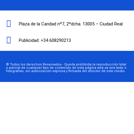
Plaza de la Caridad nº7, 2ºdcha. 13005 – Ciudad Real
Publicidad: +34 608290213
© Todos los derechos Reservados - Queda prohibida la reproducción total
o parcial de cualquier tipo de contenido de esta página web ya sea texto o
fotografías, sin autorización expresa y firmada del director de este medio.