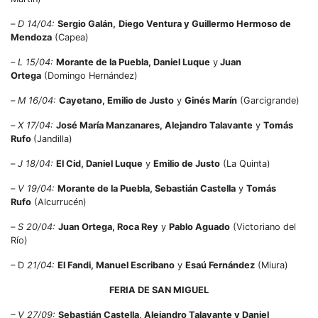
–
D 14/04:
Sergio Galán,
Diego Ventura y Guillermo Hermoso de
Mendoza
(Capea)
–
L 15/04:
Morante de la Puebla, Daniel Luque
y
Juan
Ortega
(Domingo Hernández)
–
M 16/04:
Cayetano, Emilio de Justo
y
Ginés Marín
(Garcigrande)
–
X 17/04:
José María Manzanares, Alejandro Talavante
y
Tomás
Rufo
(Jandilla)
–
J 18/04:
El Cid, Daniel Luque
y
Emilio de Justo
(La Quinta)
–
V 19/04:
Morante de la Puebla, Sebastián Castella
y
Tomás
Rufo
(Alcurrucén)
–
S 20/04:
Juan Ortega, Roca Rey
y
Pablo Aguado
(Victoriano del
Río)
– D
21/04:
El Fandi, Manuel Escribano
y
Esaú Fernández
(Miura)
FERIA DE SAN MIGUEL
– V 27/09:
Sebastián Castella, Alejandro Talavante y Daniel