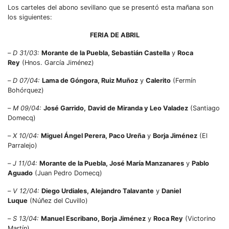
Los carteles del abono sevillano que se presentó esta mañana son
los siguientes:
FERIA DE ABRIL
–
D 31/03:
Morante de la Puebla, Sebastián Castella
y
Roca
Rey
(Hnos. García Jiménez)
–
D 07/04:
Lama de Góngora, Ruiz Muñoz
y
Calerito
(Fermín
Bohórquez)
–
M 09/04:
José Garrido,
David de Miranda y Leo Valadez
(Santiago
Domecq)
–
X 10/04:
Miguel Ángel Perera, Paco Ureña
y
Borja Jiménez
(El
Parralejo)
–
J 11/04:
Morante de la Puebla, José María Manzanares
y
Pablo
Aguado
(Juan Pedro Domecq)
–
V 12/04:
Diego Urdiales, Alejandro Talavante
y
Daniel
Luque
(Núñez del Cuvillo)
–
S 13/04:
Manuel Escribano, Borja Jiménez
y
Roca Rey
(Victorino
Martín)