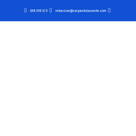
608 290 213
redaccion@cargandolasuerte.com