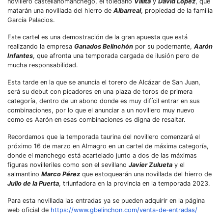
novillero castellanomanchego, el toledano
Villita
y
David López
, que
matarán una novillada del hierro de
Albarreal
, propiedad de la familia
García Palacios.
Este cartel es una demostración de la gran apuesta que está
realizando la empresa
Ganados Belinchón
por su podernante,
Aarón
Infantes
, que afronta una temporada cargada de ilusión pero de
mucha responsabilidad.
Esta tarde en la que se anuncia el torero de Alcázar de San Juan,
será su debut con picadores en una plaza de toros de primera
categoría, dentro de un abono donde es muy difícil entrar en sus
combinaciones, por lo que el anunciar a un novillero muy nuevo
como es Aarón en esas combinaciones es digna de resaltar.
Recordamos que la temporada taurina del novillero comenzará el
próximo 16 de marzo en Almagro en un cartel de máxima categoría,
donde el manchego está acartelado junto a dos de las máximas
figuras novilleriles como son el sevillano
Javier Zulueta
y el
salmantino
Marco Pérez
que estoquearán una novillada del hierro de
Julio de la Puerta
, triunfadora en la provincia en la temporada 2023.
Para esta novillada las entradas ya se pueden adquirir en la página
web oficial de
https://www.gbelinchon.com/venta-de-entradas/