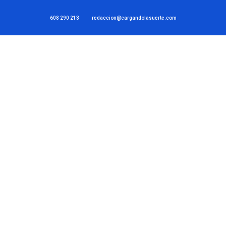
608 290 213
redaccion@cargandolasuerte.com