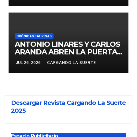
CRÓNICAS TAURINAS
ANTONIO LINARES Y CARLOS
ARANDA ABREN LA PUERTA
GRANDE EN LA CORRIDA DE
JUL 26, 2026
CARGANDO LA SUERTE
FERIA DE ALMADÉN
Descargar Revista Cargando La Suerte
2025
Espacio Publicitario.