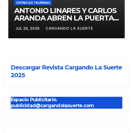
CRÓNICAS TAURINAS
ANTONIO LINARES Y CARLOS
ARANDA ABREN LA PUERTA
GRANDE EN LA CORRIDA DE
JUL 26, 2026
CARGANDO LA SUERTE
FERIA DE ALMADÉN
Descargar Revista Cargando La Suerte
2025
Espacio Publicitario.
publicidad@cargandolasuerte.com