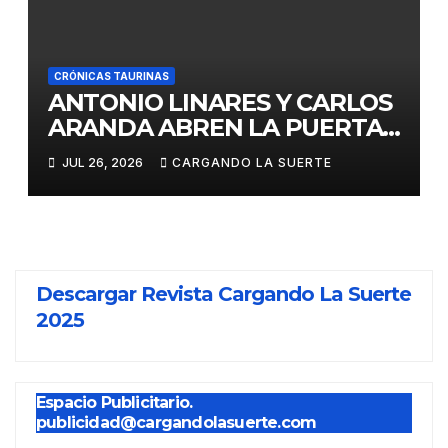
CRÓNICAS TAURINAS
ANTONIO LINARES Y CARLOS
ARANDA ABREN LA PUERTA
GRANDE EN LA CORRIDA DE
JUL 26, 2026
CARGANDO LA SUERTE
FERIA DE ALMADÉN
Descargar Revista Cargando La Suerte
2025
Espacio Publicitario.
publicidad@cargandolasuerte.com