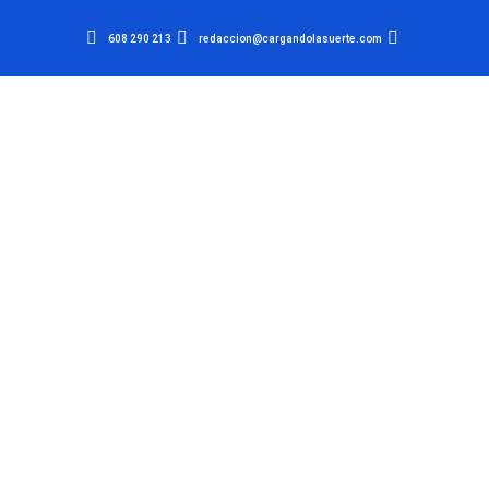
608 290 213
redaccion@cargandolasuerte.com