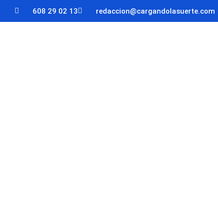
608 29 02 13
redaccion@cargandolasuerte.com