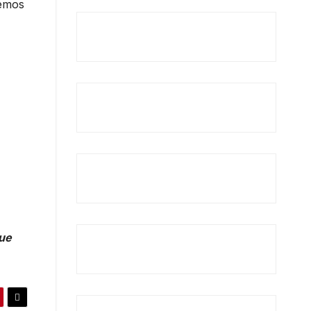
cemos
que