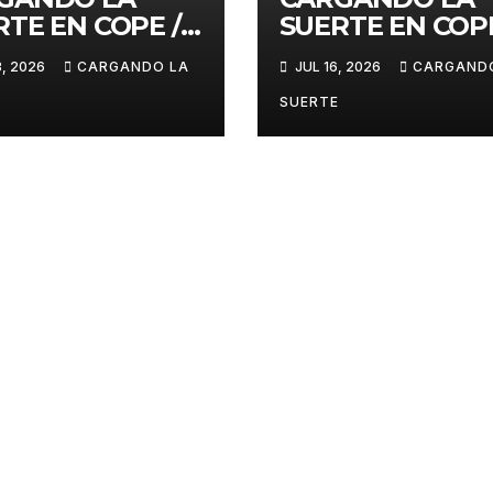
RTE EN COPE /
SUERTE EN COPE
E JULIO 2026
16 DE JULIO 202
3, 2026
CARGANDO LA
JUL 16, 2026
CARGAND
SUERTE