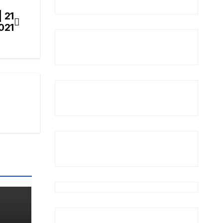
 21
021