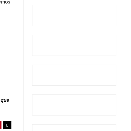
cemos
 que