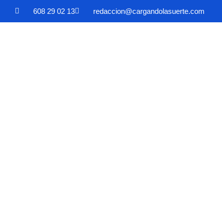
608 29 02 13
redaccion@cargandolasuerte.com