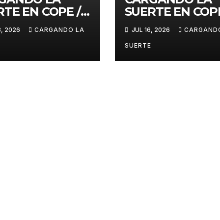
RTE EN COPE /
SUERTE EN COPE
E JULIO 2026
16 DE JULIO 202
3, 2026
CARGANDO LA
JUL 16, 2026
CARGAND
SUERTE