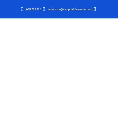
608 290 213
redaccion@cargandolasuerte.com