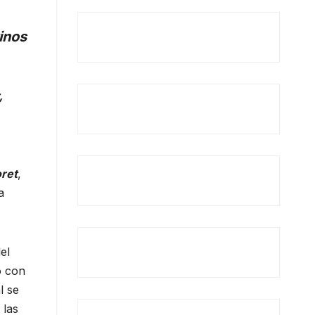
inos
,
ret
,
a
el
o con
l se
 las