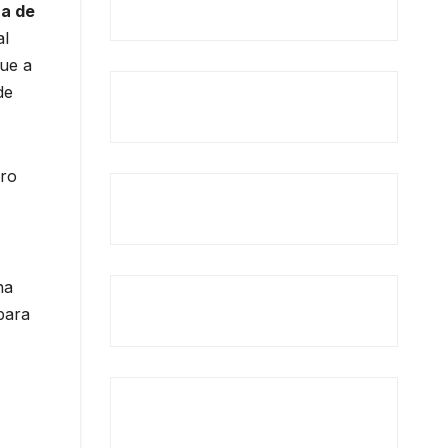
za de
al
gue a
de
ero
na
para