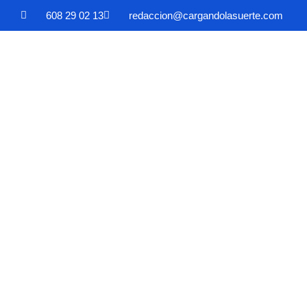
608 29 02 13
redaccion@cargandolasuerte.com