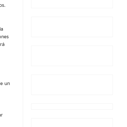
os.
la
ones
ará
de un
ar