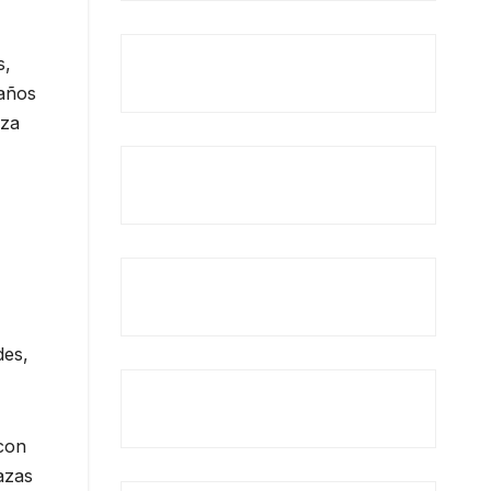
s,
 años
aza
des,
 con
azas