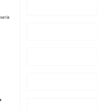
sería
a