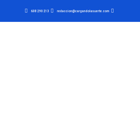
608 290 213
redaccion@cargandolasuerte.com