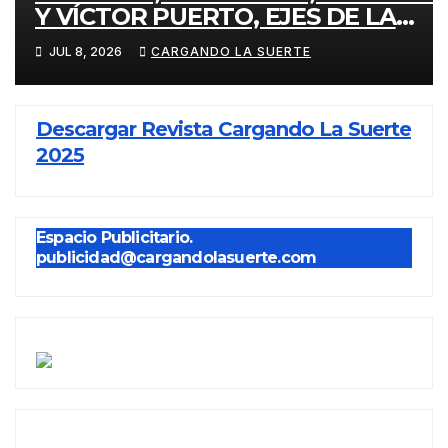
Y VÍCTOR PUERTO, EJES DE LA
FERIA TAURINA VIRGEN DEL
JUL 8, 2026
CARGANDO LA SUERTE
PRADO 2026
Descargar Revista Cargando La Suerte
2025
Espacio Publicitario.
publicidad@cargandolasuerte.com