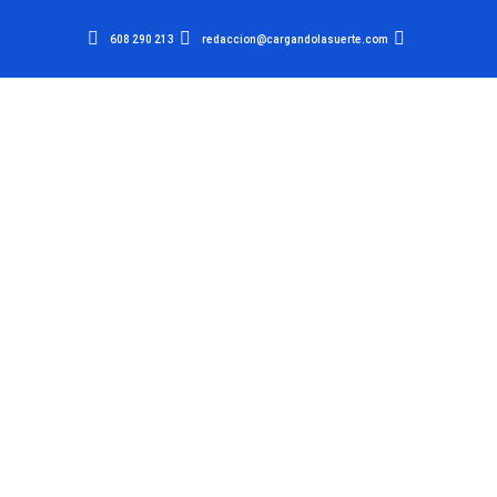
608 290 213
redaccion@cargandolasuerte.com