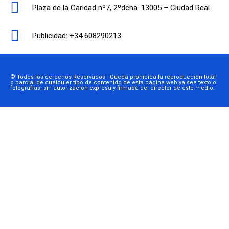
Plaza de la Caridad nº7, 2ºdcha. 13005 – Ciudad Real
Publicidad: +34 608290213
© Todos los derechos Reservados - Queda prohibida la reproducción total
o parcial de cualquier tipo de contenido de esta página web ya sea texto o
fotografías, sin autorización expresa y firmada del director de este medio.