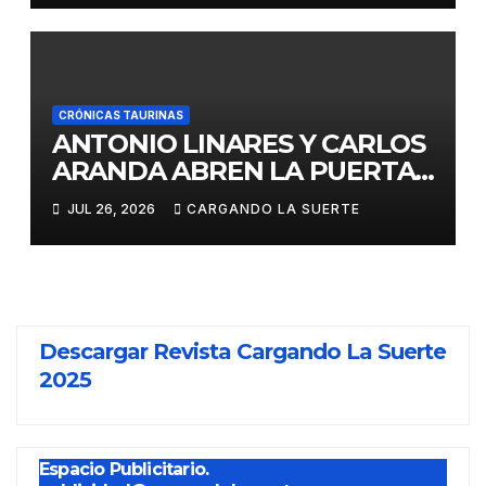
CRÓNICAS TAURINAS
ANTONIO LINARES Y CARLOS
ARANDA ABREN LA PUERTA
GRANDE EN LA CORRIDA DE
JUL 26, 2026
CARGANDO LA SUERTE
FERIA DE ALMADÉN
Descargar Revista Cargando La Suerte
2025
Espacio Publicitario.