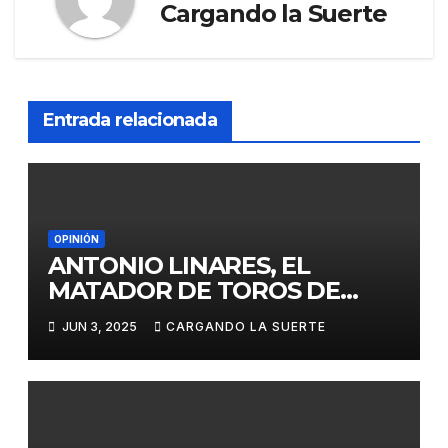
Cargando la Suerte
Entrada relacionada
OPINIÓN
ANTONIO LINARES, EL
MATADOR DE TOROS DE
TOMELLOSO AL QUE LE
JUN 3, 2025
CARGANDO LA SUERTE
NIEGAN DEBUTAR EN LA
CAPITAL