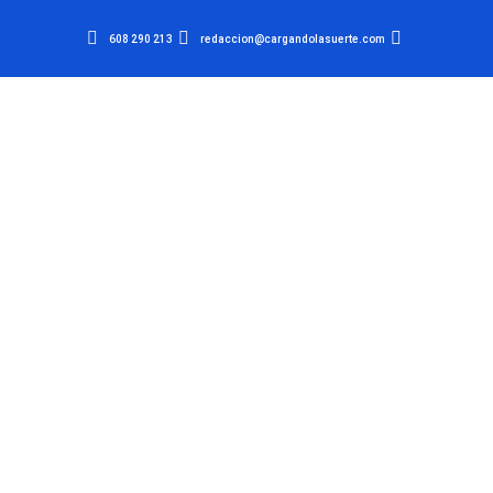
608 290 213
redaccion@cargandolasuerte.com