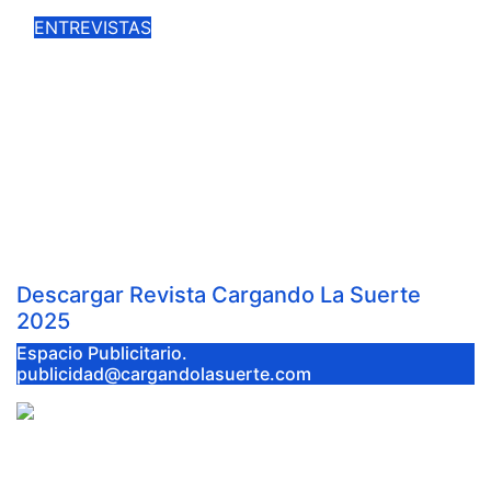
ENTREVISTAS
ENTREVISTA A LUIS EXPÓSITO,
ALUMNO DE LA ESCUELA
TAURINA DE CIUDAD REAL, ANTE
SU DEBUT EL PRÓXIMO MARTES
EN CASTELLÓN
Mar 23, 2025
Cargando la Suerte
Descargar Revista Cargando La Suerte
2025
Espacio Publicitario.
publicidad@cargandolasuerte.com