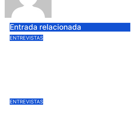
Entrada relacionada
ENTREVISTAS
MARCO PÉREZ, «ESTOY FELIZ DE
PODER HACER MI
PRESENTACIÓN COMO
MATADOR DE TOROS EN CIUDAD
REAL»
Ago 14, 2025
Cargando la Suerte
ENTREVISTAS
LUIS MIGUEL VÁZQUEZ: «SENTÍ
QUE HABÍA PERDIDO EL RUMBO
DE MI VIDA»
Ago 10, 2025
Cargando la Suerte