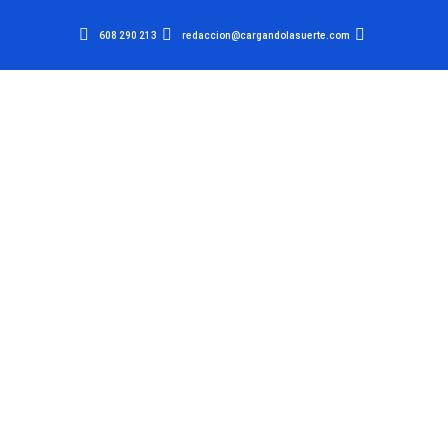
608 290 213
redaccion@cargandolasuerte.com