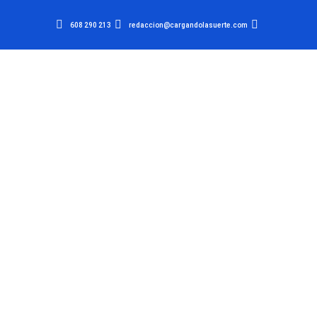
608 290 213
redaccion@cargandolasuerte.com