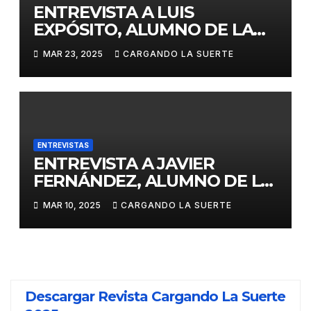
ENTREVISTA A LUIS
EXPÓSITO, ALUMNO DE LA
ESCUELA TAURINA DE
MAR 23, 2025
CARGANDO LA SUERTE
CIUDAD REAL, ANTE SU
DEBUT EL PRÓXIMO MARTES
EN CASTELLÓN
ENTREVISTAS
ENTREVISTA A JAVIER
FERNÁNDEZ, ALUMNO DE LA
ESCUELA TAURINA DE
MAR 10, 2025
CARGANDO LA SUERTE
CIUDAD REAL, QUE MAÑANA
DEBUTA EN VALENCIA
Descargar Revista Cargando La Suerte