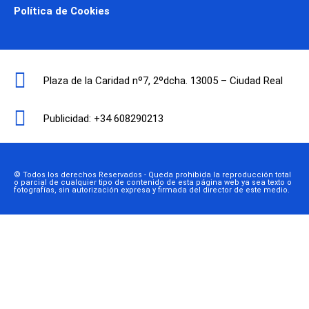
Política de Cookies
Plaza de la Caridad nº7, 2ºdcha. 13005 – Ciudad Real
Publicidad: +34 608290213
© Todos los derechos Reservados - Queda prohibida la reproducción total
o parcial de cualquier tipo de contenido de esta página web ya sea texto o
fotografías, sin autorización expresa y firmada del director de este medio.