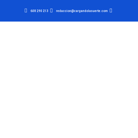
608 290 213
redaccion@cargandolasuerte.com