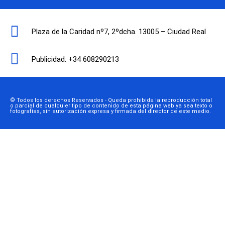
Plaza de la Caridad nº7, 2ºdcha. 13005 – Ciudad Real
Publicidad: +34 608290213
© Todos los derechos Reservados - Queda prohibida la reproducción total
o parcial de cualquier tipo de contenido de esta página web ya sea texto o
fotografías, sin autorización expresa y firmada del director de este medio.