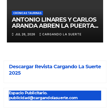
CRÓNICAS TAURINAS
ANTONIO LINARES Y CARLOS
ARANDA ABREN LA PUERTA
GRANDE EN LA CORRIDA DE
JUL 26, 2026
CARGANDO LA SUERTE
FERIA DE ALMADÉN
Descargar Revista Cargando La Suerte
2025
Espacio Publicitario.
publicidad@cargandolasuerte.com