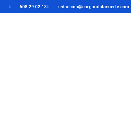
608 29 02 13
redaccion@cargandolasuerte.com