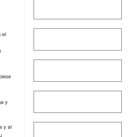
 el
n
biese
ga y
a y al
u