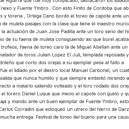
 de Aguirre que fue muy complicado, destacaron los lidiado
 Freixo y Fuente Ymbro . Con esto Finito de Cordoba que ab
s y toreria , Ortega Cano bordó el toreo de capote ante un
 de muleta pasajes con la clase que tiene el maestro murc
e la actuación de Juan Jose Padilla ante un toro serio del h
ipio de su faena de muleta consiguiendo asi que burel acaba
trofeos, faena de toreo caro la de Miguel Abellan ante un
 matador de toros Julian Lopez El Juli, templada reposada 
drileño que corto dos orejas a su ejemplar pese al fallo a
fue el lidiado por el diestro local Manuel Carbonel, un cua
 salida que nunca humillo y que siempre embistió mirando a
ó recto a matarlo saliendo volteado y el toro rodado dos orej
zo el torero Daniel Luque que mecio el capote con gusto y q
baja y mando ante un buen ejemplar de Fuente Ymbro, est
 Carlos Corradini que estoqueó un utrero del hierro de Garz
 mucha entrega. Festival de toreo del bueno para una caus