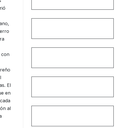
s
rió
iano,
ierro
ra
y con
treño
l
as. El
ue en
ocada
ón al
a