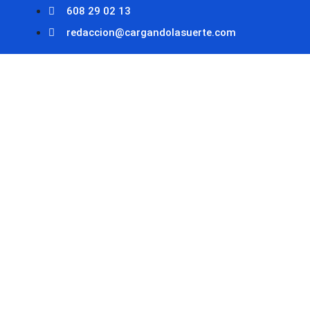
608 29 02 13
redaccion@cargandolasuerte.com