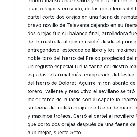
Ymbro manso desde salida y el toro del hierro
cuarto lugar y en sexto, de las ganaderias del
cartel corto dos orejas en una faena de remate
bravo novillo de Talavante dejando en su faena
dos orejas fue su balance final, arrolladora fu
de Torrestrella al que consintió desde el princ
entregandose, estocada de libro y los máximos 
noble toro del hierro del Freixo propiedad del
un regusto especial fué la faena del diestro ma
espadas, el animal más complicado del festejo 
del hierro de Dolores Aguirre mirón abanto de
torero, valiente y resolutivo el sevillano se tir
mejor toreo de la tarde con el capote lo reali
su faena de muleta cuajo una faena de mano 
y maximos trofeos. Cerró el cartel el novillero
que corto dos orejas después de una faena de
aun mejor, suerte Soto.