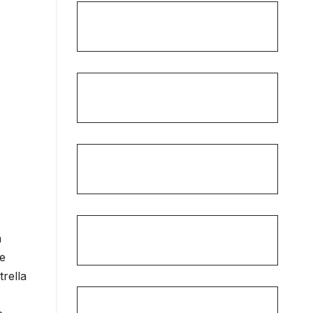
a
se
trella