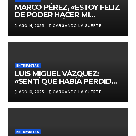
MARCO PÉREZ, «ESTOY FELIZ
DE PODER HACER MI
PRESENTACIÓN COMO
AGO 14, 2025
CARGANDO LA SUERTE
MATADOR DE TOROS EN
CIUDAD REAL»
ENTREVISTAS
LUIS MIGUEL VÁZQUEZ:
«SENTÍ QUE HABÍA PERDIDO
EL RUMBO DE MI VIDA»
AGO 10, 2025
CARGANDO LA SUERTE
ENTREVISTAS