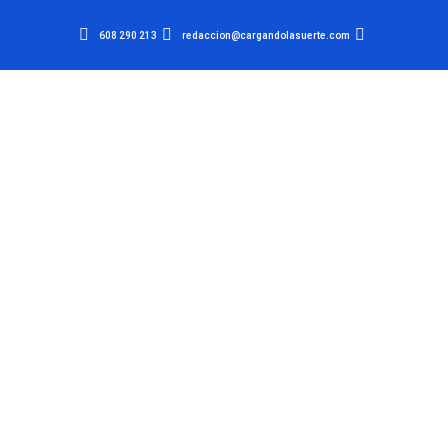
608 290 213
redaccion@cargandolasuerte.com