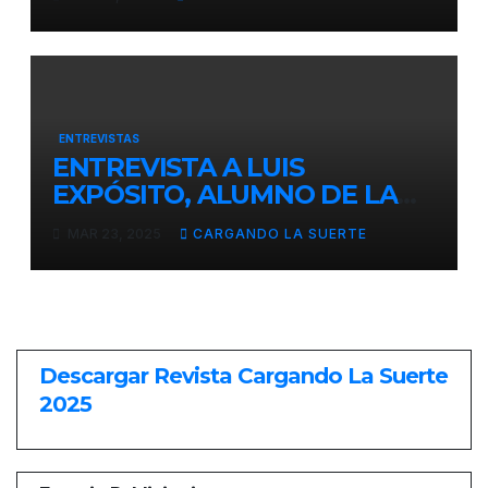
ENTREVISTAS
ENTREVISTA A LUIS
EXPÓSITO, ALUMNO DE LA
ESCUELA TAURINA DE
MAR 23, 2025
CARGANDO LA SUERTE
CIUDAD REAL, ANTE SU
DEBUT EL PRÓXIMO MARTES
EN CASTELLÓN
Descargar Revista Cargando La Suerte
2025