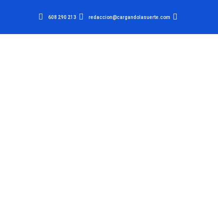
608 290 213
redaccion@cargandolasuerte.com