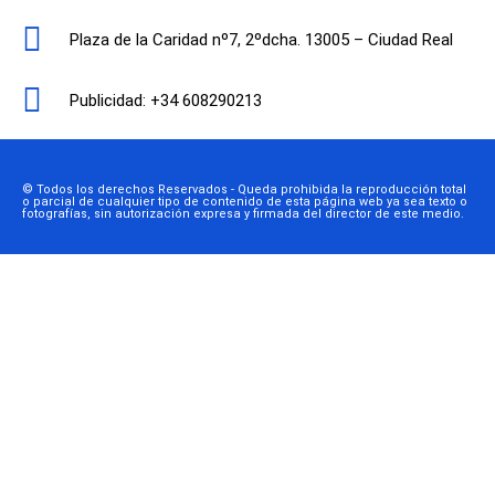
Plaza de la Caridad nº7, 2ºdcha. 13005 – Ciudad Real
Publicidad: +34 608290213
© Todos los derechos Reservados - Queda prohibida la reproducción total
o parcial de cualquier tipo de contenido de esta página web ya sea texto o
fotografías, sin autorización expresa y firmada del director de este medio.