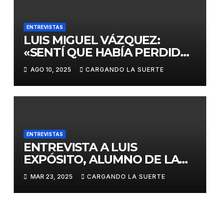
ENTREVISTAS
LUIS MIGUEL VÁZQUEZ:
«SENTÍ QUE HABÍA PERDIDO
EL RUMBO DE MI VIDA»
AGO 10, 2025
CARGANDO LA SUERTE
ENTREVISTAS
ENTREVISTA A LUIS
EXPÓSITO, ALUMNO DE LA
ESCUELA TAURINA DE
MAR 23, 2025
CARGANDO LA SUERTE
CIUDAD REAL, ANTE SU
DEBUT EL PRÓXIMO MARTES
EN CASTELLÓN