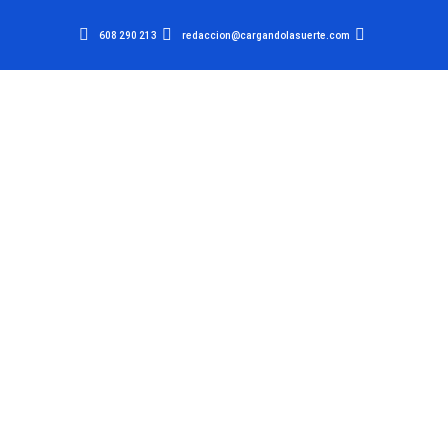
608 290 213
redaccion@cargandolasuerte.com