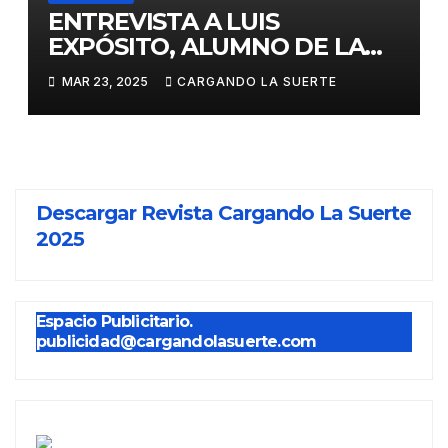
ENTREVISTA A LUIS
EXPÓSITO, ALUMNO DE LA
ESCUELA TAURINA DE
MAR 23, 2025
CARGANDO LA SUERTE
CIUDAD REAL, ANTE SU
DEBUT EL PRÓXIMO MARTES
EN CASTELLÓN
Descargar Revista Cargando La Suerte
2025
Espacio Publicitario.
publicidad@cargandolasuerte.com