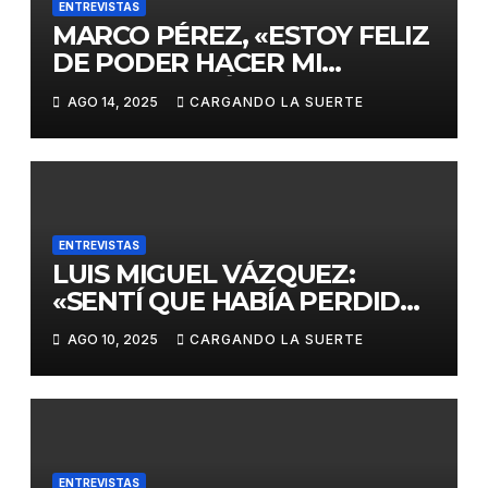
ENTREVISTAS
MARCO PÉREZ, «ESTOY FELIZ
DE PODER HACER MI
PRESENTACIÓN COMO
AGO 14, 2025
CARGANDO LA SUERTE
MATADOR DE TOROS EN
CIUDAD REAL»
ENTREVISTAS
LUIS MIGUEL VÁZQUEZ:
«SENTÍ QUE HABÍA PERDIDO
EL RUMBO DE MI VIDA»
AGO 10, 2025
CARGANDO LA SUERTE
ENTREVISTAS