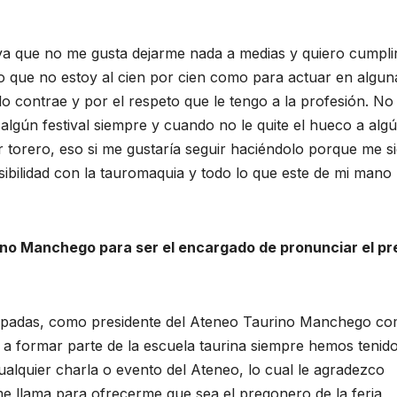
a que no me gusta dejarme nada a medias y quiero cumpli
co que no estoy al cien por cien como para actuar en algun
lo contrae y por el respeto que le tengo a la profesión. No
lgún festival siempre y cuando no le quite el hueco a alg
r torero, eso si me gustaría seguir haciéndolo porque me s
ibilidad con la tauromaquia y todo lo que este de mi mano
rino Manchego para ser el encargado de pronunciar el p
Espadas, como presidente del Ateneo Taurino Manchego c
a formar parte de la escuela taurina siempre hemos tenid
alquier charla o evento del Ateneo, lo cual le agradezco
e llama para ofrecerme que sea el pregonero de la feria