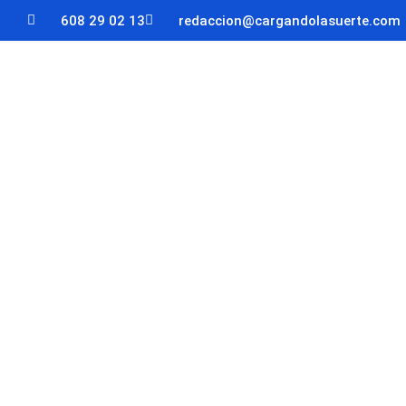
608 29 02 13
redaccion@cargandolasuerte.com