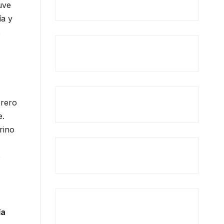
uve
ía y
s
orero
e.
rino
o
ía