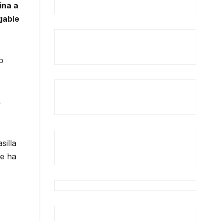
ina a
gable
o
s
silla
ue ha