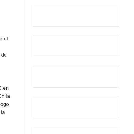
a el
 de
0 en
En la
logo
 la