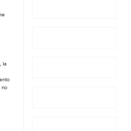
 me
 la
tento
s no