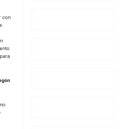
r con
a
ún
iento
 para
regón
omo
o