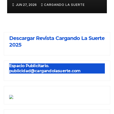
CORRIDA DEL DÍA DE LA
JUN 27, 2026
CARGANDO LA SUERTE
PROVINCIA EN
MIGUELTURRA
Descargar Revista Cargando La Suerte
2025
Espacio Publicitario.
publicidad@cargandolasuerte.com