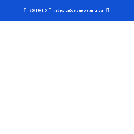
608 290 213
redaccion@cargandolasuerte.com