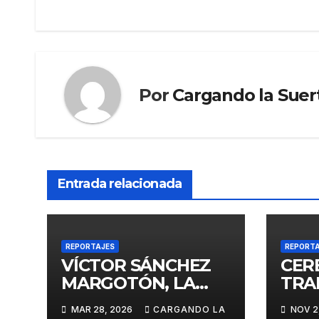
Por
Cargando la Suer
Entrada relacionada
REPORTAJES
REPORT
VÍCTOR SÁNCHEZ
CER
MARGOTÓN, LA
TRA
SAGA DE LOS
DE 
MAR 28, 2026
CARGANDO LA
NOV 2
PUERTO CONTINUA
«FI