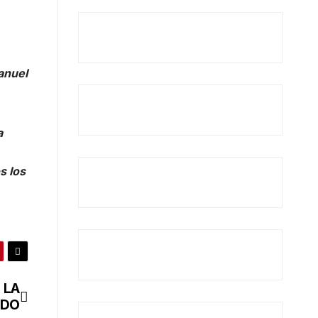
Manuel
a
s los
 LA
IDO