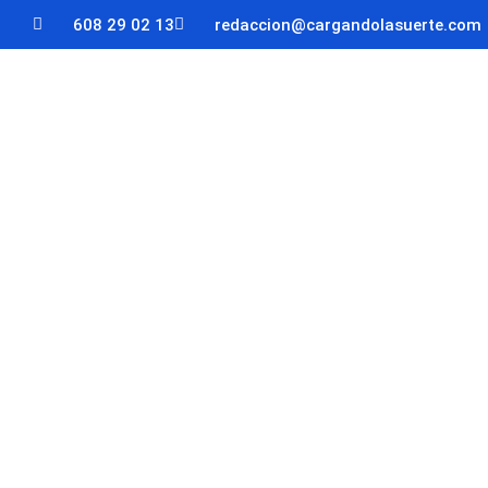
608 29 02 13
redaccion@cargandolasuerte.com