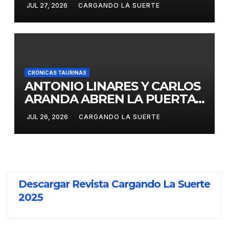
CALATRAVEÑO”
JUL 27, 2026
CARGANDO LA SUERTE
CRÓNICAS TAURINAS
ANTONIO LINARES Y CARLOS
ARANDA ABREN LA PUERTA
GRANDE EN LA CORRIDA DE
JUL 26, 2026
CARGANDO LA SUERTE
FERIA DE ALMADÉN
Descargar Revista Cargando La Suerte
2025