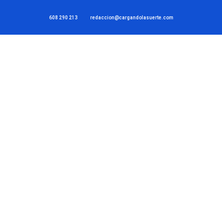
608 290 213
redaccion@cargandolasuerte.com