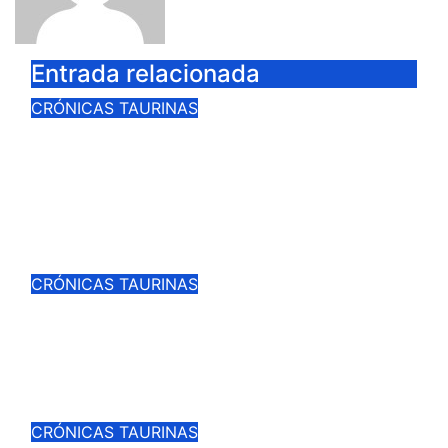
Entrada relacionada
CRÓNICAS TAURINAS
ANTONIO APARICIO TRIUNFADOR
DE LA VI EDICIÓN DEL
CERTAMEN «VILLA DE LA
SOLANA»
Jul 27, 2026
Cargando la Suerte
CRÓNICAS TAURINAS
JESUS HERRERA CONQUISTA EL
II CERTAMEN “JOSE RUIZ
CALATRAVEÑO”
Jul 27, 2026
Cargando la Suerte
CRÓNICAS TAURINAS