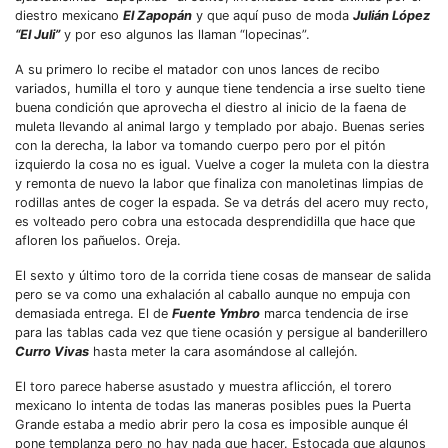
diestro mexicano
El Zapopán
y que aquí puso de moda
Julián López
“El Juli”
y por eso algunos las llaman “lopecinas”.
A su primero lo recibe el matador con unos lances de recibo
variados, humilla el toro y aunque tiene tendencia a irse suelto tiene
buena condición que aprovecha el diestro al inicio de la faena de
muleta llevando al animal largo y templado por abajo. Buenas series
con la derecha, la labor va tomando cuerpo pero por el pitón
izquierdo la cosa no es igual. Vuelve a coger la muleta con la diestra
y remonta de nuevo la labor que finaliza con manoletinas limpias de
rodillas antes de coger la espada. Se va detrás del acero muy recto,
es volteado pero cobra una estocada desprendidilla que hace que
afloren los pañuelos. Oreja.
El sexto y último toro de la corrida tiene cosas de mansear de salida
pero se va como una exhalación al caballo aunque no empuja con
demasiada entrega. El de
Fuente Ymbro
marca tendencia de irse
para las tablas cada vez que tiene ocasión y persigue al banderillero
Curro Vivas
hasta meter la cara asomándose al callejón.
El toro parece haberse asustado y muestra aflicción, el torero
mexicano lo intenta de todas las maneras posibles pues la Puerta
Grande estaba a medio abrir pero la cosa es imposible aunque él
pone templanza pero no hay nada que hacer. Estocada que algunos