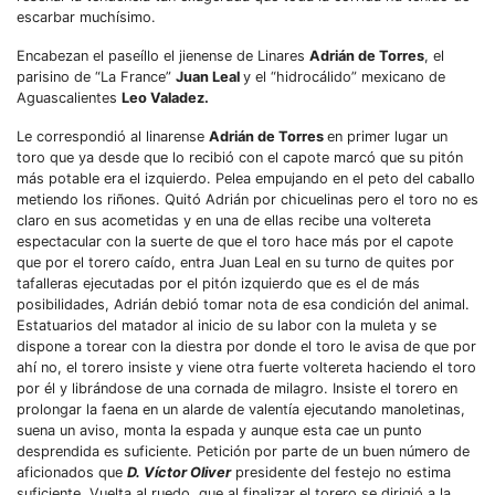
escarbar muchísimo.
Encabezan el paseíllo el jienense de Linares
Adrián de Torres
, el
parisino de “La France”
Juan Leal
y el “hidrocálido” mexicano de
Aguascalientes
Leo Valadez.
Le correspondió al linarense
Adrián de Torres
en primer lugar un
toro que ya desde que lo recibió con el capote marcó que su pitón
más potable era el izquierdo. Pelea empujando en el peto del caballo
metiendo los riñones. Quitó Adrián por chicuelinas pero el toro no es
claro en sus acometidas y en una de ellas recibe una voltereta
espectacular con la suerte de que el toro hace más por el capote
que por el torero caído, entra Juan Leal en su turno de quites por
tafalleras ejecutadas por el pitón izquierdo que es el de más
posibilidades, Adrián debió tomar nota de esa condición del animal.
Estatuarios del matador al inicio de su labor con la muleta y se
dispone a torear con la diestra por donde el toro le avisa de que por
ahí no, el torero insiste y viene otra fuerte voltereta haciendo el toro
por él y librándose de una cornada de milagro. Insiste el torero en
prolongar la faena en un alarde de valentía ejecutando manoletinas,
suena un aviso, monta la espada y aunque esta cae un punto
desprendida es suficiente. Petición por parte de un buen número de
aficionados que
D. Víctor Oliver
presidente del festejo no estima
suficiente. Vuelta al ruedo que al finalizar el torero se dirigió a la