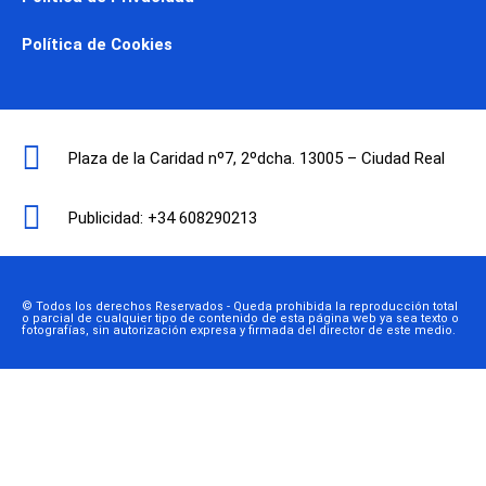
Política de Cookies
Plaza de la Caridad nº7, 2ºdcha. 13005 – Ciudad Real
Publicidad: +34 608290213
© Todos los derechos Reservados - Queda prohibida la reproducción total
o parcial de cualquier tipo de contenido de esta página web ya sea texto o
fotografías, sin autorización expresa y firmada del director de este medio.