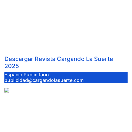
ANTONIO LINARES Y CARLOS
ARANDA ABREN LA PUERTA
GRANDE EN LA CORRIDA DE
FERIA DE ALMADÉN
Jul 26, 2026
Cargando la Suerte
Descargar Revista Cargando La Suerte
2025
Espacio Publicitario.
publicidad@cargandolasuerte.com