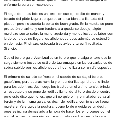
enfermería para ser reconocido.
El segundo de su lote es un toro con cuello, cortito de manos y
tocado del pitón izquierdo que se arranca bien a la llamada del
picador pero no acepta la pelea de buen grado. En la muleta se pone
protestón el animal y con tendencia a quedarse debajo, algún
muletazo suelto sobre la mano izquierda y menos lucida su labor con
la derecha que no llega a los aficionados pues además se extendió
en demasía. Pinchazo, estocada tras aviso y tarea finiquitada.
Silencio.
Que el torero galo
Juan Leal
es un torero que le salga el toro que le
salga siempre busca su estilo de tauromaquia en las cercanías es de
sobra sabido por los aficionados y hoy no iba a ser un día especial.
El primero de su lote se frena en el capote de salida, el toro es
guapísimo, pero apenas humilla y en banderillas aprieta de lo lindo
para los adentros. Juan coge los trastos en el último tercio, brinda
al respetable y se pone de rodillas llamando al toro desde el centro,
pero este dice que nones, que allí no quiere ir y el matador se va al
tercio y de la misma guisa, es decir de rodillas, comienza su faena
muletera. Ya erguida la postura, bueno lo de erguida es un decir,
pues se inclina demasiado a la hora de hacer los embroques con el
animal, el toro no empuja, se frena y mete con frecuencia la cara