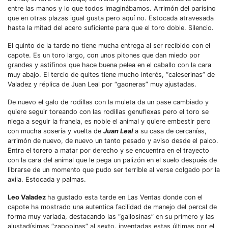
entre las manos y lo que todos imaginábamos. Arrimón del parisino
que en otras plazas igual gusta pero aquí no. Estocada atravesada
hasta la mitad del acero suficiente para que el toro doble. Silencio.
El quinto de la tarde no tiene mucha entrega al ser recibido con el
capote. Es un toro largo, con unos pitones que dan miedo por
grandes y astifinos que hace buena pelea en el caballo con la cara
muy abajo. El tercio de quites tiene mucho interés, “caleserinas” de
Valadez y réplica de Juan Leal por “gaoneras” muy ajustadas.
De nuevo el galo de rodillas con la muleta da un pase cambiado y
quiere seguir toreando con las rodillas genuflexas pero el toro se
niega a seguir la franela, es noble el animal y quiere embestir pero
con mucha sosería y vuelta de
Juan Leal
a su casa de cercanías,
arrimón de nuevo, de nuevo un tanto pesado y aviso desde el palco.
Entra el torero a matar por derecho y se encuentra en el trayecto
con la cara del animal que le pega un palizón en el suelo después de
librarse de un momento que pudo ser terrible al verse colgado por la
axila. Estocada y palmas.
Leo Valadez
ha gustado esta tarde en Las Ventas donde con el
capote ha mostrado una autentica facilidad de manejo del percal de
forma muy variada, destacando las “gallosinas” en su primero y las
ajustadísimas “zapopinas” al sexto, inventadas estas últimas por el