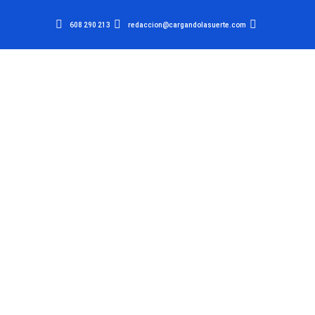
608 290 213
redaccion@cargandolasuerte.com