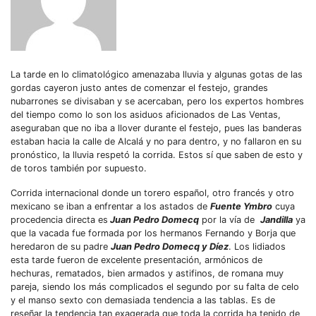
La tarde en lo climatológico amenazaba lluvia y algunas gotas de las
gordas cayeron justo antes de comenzar el festejo, grandes
nubarrones se divisaban y se acercaban, pero los expertos hombres
del tiempo como lo son los asiduos aficionados de Las Ventas,
aseguraban que no iba a llover durante el festejo, pues las banderas
estaban hacia la calle de Alcalá y no para dentro, y no fallaron en su
pronóstico, la lluvia respetó la corrida. Estos sí que saben de esto y
de toros también por supuesto.
Corrida internacional donde un torero español, otro francés y otro
mexicano se iban a enfrentar a los astados de
Fuente Ymbro
cuya
procedencia directa es
Juan Pedro Domecq
por la vía de
Jandilla
ya
que la vacada fue formada por los hermanos Fernando y Borja que
heredaron de su padre
Juan Pedro Domecq y Díez
. Los lidiados
esta tarde fueron de excelente presentación, armónicos de
hechuras, rematados, bien armados y astifinos, de romana muy
pareja, siendo los más complicados el segundo por su falta de celo
y el manso sexto con demasiada tendencia a las tablas. Es de
reseñar la tendencia tan exagerada que toda la corrida ha tenido de