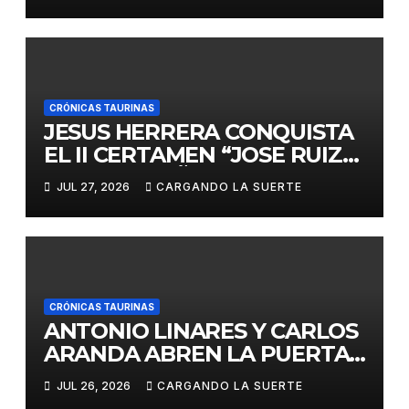
«VILLA DE LA SOLANA»
CRÓNICAS TAURINAS
JESUS HERRERA CONQUISTA
EL II CERTAMEN “JOSE RUIZ
CALATRAVEÑO”
JUL 27, 2026
CARGANDO LA SUERTE
CRÓNICAS TAURINAS
ANTONIO LINARES Y CARLOS
ARANDA ABREN LA PUERTA
GRANDE EN LA CORRIDA DE
JUL 26, 2026
CARGANDO LA SUERTE
FERIA DE ALMADÉN