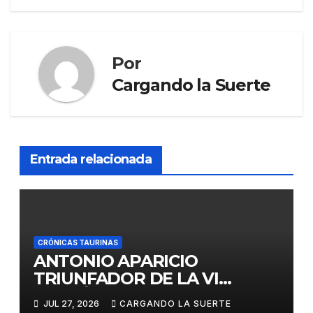
Por
Cargando la Suerte
Entrada relacionada
CRÓNICAS TAURINAS
ANTONIO APARICIO
TRIUNFADOR DE LA VI
EDICIÓN DEL CERTAMEN
JUL 27, 2026
CARGANDO LA SUERTE