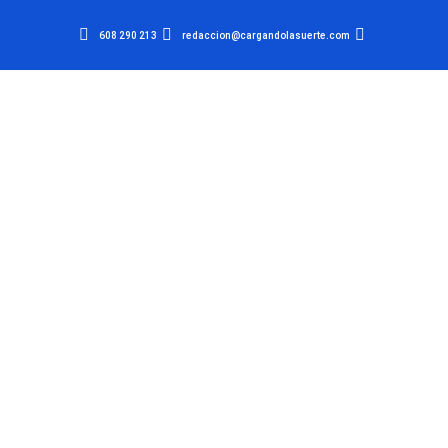
608 290 213
redaccion@cargandolasuerte.com