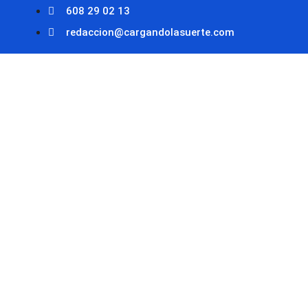
608 29 02 13
redaccion@cargandolasuerte.com