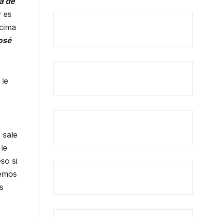
a de
y es
ncima
osé
 le
 sale
le
so si
nemos
s