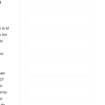
n
 si el
 los
do
os
ban
667
un
urno
lo
 de