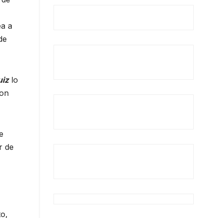
ea a
de
uiz
lo
ron
e
r de
to,