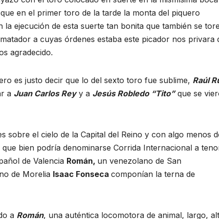
 que en el primer toro de la tarde la monta del piquero
 la ejecución de esta suerte tan bonita que también se tor
el matador a cuyas órdenes estaba este picador nos privara 
os agradecido.
ero es justo decir que lo del sexto toro fue sublime,
Raúl R
ar a
Juan Carlos Rey
y a
Jesús Robledo “Tito”
que se vie
 sobre el cielo de la Capital del Reino y con algo menos d
a que bien podría denominarse Corrida Internacional a teno
spañol de Valencia
Román,
un venezolano de San
no de Morelia
Isaac Fonseca
componían la terna de
edo a
Román
, una auténtica locomotora de animal, largo, al