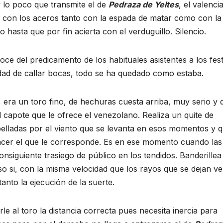
y lo poco que transmite el de
Pedraza de Yeltes
, el valenci
in con los aceros tanto con la espada de matar como con la
hasta que por fin acierta con el verduguillo. Silencio.
ce del predicamento de los habituales asistentes a los fes
idad de callar bocas, todo se ha quedado como estaba.
, era un toro fino, de hechuras cuesta arriba, muy serio y 
apote que le ofrece el venezolano. Realiza un quite de
opelladas por el viento que se levanta en esos momentos y 
acer el que le corresponde. Es en ese momento cuando las
siguiente trasiego de público en los tendidos. Banderillea 
o si, con la misma velocidad que los rayos que se dejan ve
anto la ejecución de la suerte.
le al toro la distancia correcta pues necesita inercia para