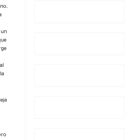
ano.
a
 un
que
rge
al
la
eja
ero