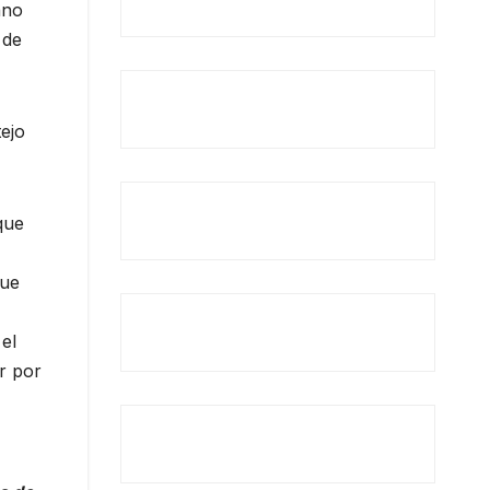
ano
 de
tejo
que
que
el
r por