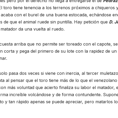
nes pero por el derecho no llega a entregarse el de
Pedraz
El toro tiene tenencia a los terrenos próximos a chiqueros 
es acaba con el burel de una buena estocada, echándose e
es de que el animal ruede sin puntilla. Hay petición que
D. J
 matador da una vuelta al ruedo.
cuesta arriba que no permite ser toreado con el capote, se
n corta y pega del primero de su lote con la rapidez de un
nar.
solo pasa dos veces si viene con inercia, al tercer muletazo
nta al pensar que el toro tiene más de lo que el venezolano 
on más voluntad que acierto finaliza su labor el matador, e
 forma increíble volcándose y de forma contundente. Supo
rto y tan rápido apenas se puede apreciar, pero matarlos lo