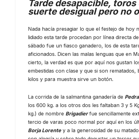
Tarde desapacible, toros
suerte desigual pero no o
Nada hacía presagiar lo que el festejo de hoy 
lidiado esta tarde procedan por línea directa de
sábado fue un fiasco ganadero, los de esta tar
aficionados. Dicen las malas lenguas que en M
cierto, la verdad es que por aquí nos gustan l
embestidas con clase y que si son rematados,
kilos y para muestra sirve un botón.
La corrida de la salmantina ganadería de
Pedra
los 600 kg. a los otros dos les faltaban 3 y 5 
kg.) de nombre
Brigadier
fue sencillamente ext
tercio de varas poco normal por aquí en los ú
Borja Lorente
y a la generosidad de su matador 
con alegría y sobre todo degustar un tercer p