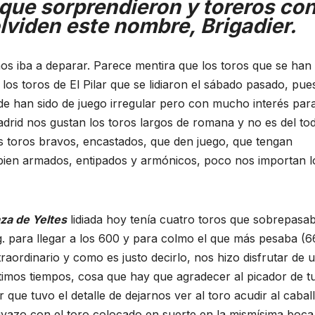
 que sorprendieron y toreros co
lviden este nombre, Brigadier.
nos iba a deparar. Parece mentira que los toros que se han
 los toros de El Pilar que se lidiaron el sábado pasado, pues
de han sido de juego irregular pero con mucho interés para
adrid nos gustan los toros largos de romana y no es del to
os toros bravos, encastados, que den juego, que tengan
 bien armados, entipados y armónicos, poco nos importan l
za de Yeltes
lidiada hoy tenía cuatro toros que sobrepasa
Kg. para llegar a los 600 y para colmo el que más pesaba (
raordinario y como es justo decirlo, nos hizo disfrutar de 
ltimos tiempos, cosa que hay que agradecer al picador de t
que tuvo el detalle de dejarnos ver al toro acudir al cabal
uyazo con el toro colocado en suerte en la mismísima boca