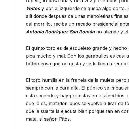
repetir, lo pasa una y otra vez por ambos pito
Yeltes
y por el izquierdo se queda algo corto. 
allí donde después de unas manoletinas final
del morrillo, recibe un recado presidencial ant
Antonio Rodríguez San Román
no atiende y el
El quinto toro es de esqueleto grande y hecho 
pica mucho y mal. Con los garapullos es casi u
bólido cosa que no gusta y se le llega a recrimi
El toro humilla en la franela de la muleta pero 
siempre con la cara alta. El público se impacie
está sacando y hay protestas en los tendidos, c
que lo es, matador, pues se vuelve a tirar de
que la suerte la ejecuta bien porque tan en co
mata, si señor. Pitos.