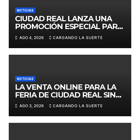
NOTICIAS
CIUDAD REAL LANZA UNA
PROMOCIÓN ESPECIAL PARA
JÓVENES MENORES DE 25
AGO 4, 2026
CARGANDO LA SUERTE
AÑOS EN LAS DOS GRANDES
CITAS DEL ABONO
NOTICIAS
LA VENTA ONLINE PARA LA
FERIA DE CIUDAD REAL SIN
GASTOS DE GESTION HASTA
AGO 3, 2026
CARGANDO LA SUERTE
EL DOMINGO