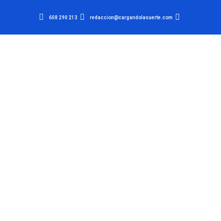
608 290 213
redaccion@cargandolasuerte.com