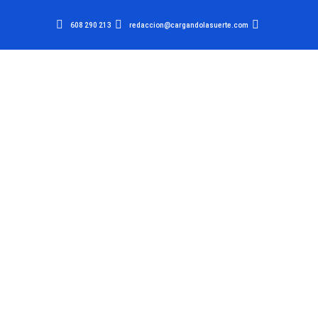
608 290 213
redaccion@cargandolasuerte.com