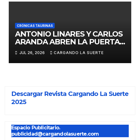
CRÓNICAS TAURINAS
ANTONIO LINARES Y CARLOS
ARANDA ABREN LA PUERTA
GRANDE EN LA CORRIDA DE
JUL 26, 2026
CARGANDO LA SUERTE
FERIA DE ALMADÉN
Descargar Revista Cargando La Suerte
2025
Espacio Publicitario.
publicidad@cargandolasuerte.com