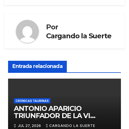
Por
Cargando la Suerte
Entrada relacionada
CRÓNICAS TAURINAS
ANTONIO APARICIO
TRIUNFADOR DE LA VI
EDICIÓN DEL CERTAMEN
JUL 27, 2026
CARGANDO LA SUERTE