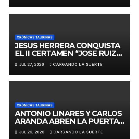
«VILLA DE LA SOLANA»
CRÓNICAS TAURINAS
JESUS HERRERA CONQUISTA
EL II CERTAMEN “JOSE RUIZ
CALATRAVEÑO”
JUL 27, 2026
CARGANDO LA SUERTE
CRÓNICAS TAURINAS
ANTONIO LINARES Y CARLOS
ARANDA ABREN LA PUERTA
GRANDE EN LA CORRIDA DE
JUL 26, 2026
CARGANDO LA SUERTE
FERIA DE ALMADÉN