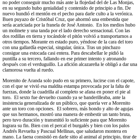
no poder conseguir mucho más ante la flojedad del de Las Monjas,
en su segundo hubo genialidad y contenido de principio a fin. De
nuevo hundió el mentón en el pecho para darle culto a la verónica.
Buen puyazo de Cristóbal Cruz, que ahormó una embestida que
sería acariciada por la franela de José Antonio. En los medios hubo
un molinete y una tanda por el lado derecho sensacional. Con las
dos rodillas en tierra y tocándole el pitón volvió a transportarnos a
otros tiempos. Morante en estado puro, yéndose de la cara del toro
con una gallardía especial, singular, única. Tras un pinchazo
consigue una estocada casi entera. Para descabellar le pidió la
puntilla a su tercero, fallando en ese primer intento y atronando
después con el verduguillo. La afición alcazareña le obligó a dar una
clamorosa vuelta al ruedo.
Morenito de Aranda solo pudo en su primero, lucirse con el capote,
con el que se vivió esa maldita estampa provocada por la falta de
fuerzas, donde la cuadrilla al completo se afana en poner el pie al
toro. El sexto fue devuelto cuando ya se banderilleaba, ante la
insistencia generalizada de un público, que quería ver a Morenito
ante un toro con opciones. El sobrero, más hondo y alto de agujas
que sus hermanos, mostró una manera de embestir un tanto bruta,
pero tuvo duración y transmitió lo suficiente para que Morenito
lograra su fin. Bien con el percal el burgalés y bien con los palos
Andrés Revuelta y Pascual Mellinas, que saludaron montera en
mano. La faena consistió en darle sitio al animal al principio, tirar de