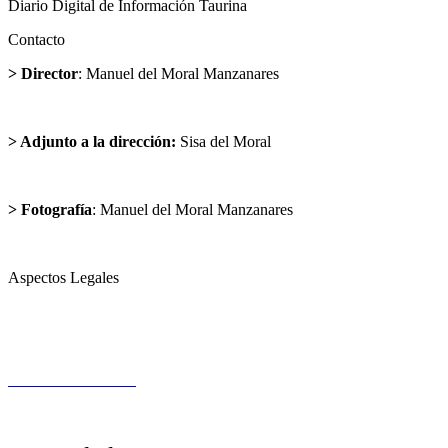
Diario Digital de Información Taurina
Contacto
> Director
: Manuel del Moral Manzanares
director@cargandolasuerte.com
> Adjunto a la dirección:
Sisa del Moral
sisadelmoral@cargandolasuerte.com
> Fotografía
: Manuel del Moral Manzanares
publicidad@cargandolasuerte.com
Aspectos Legales
Aviso Legal
Política de Privacidad
Política de Cookies