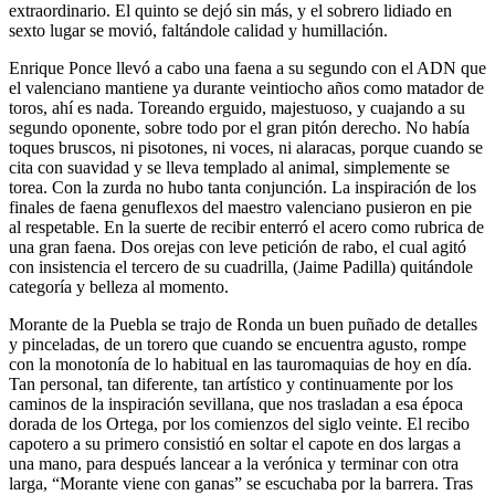
extraordinario. El quinto se dejó sin más, y el sobrero lidiado en
sexto lugar se movió, faltándole calidad y humillación.
Enrique Ponce llevó a cabo una faena a su segundo con el ADN que
el valenciano mantiene ya durante veintiocho años como matador de
toros, ahí es nada. Toreando erguido, majestuoso, y cuajando a su
segundo oponente, sobre todo por el gran pitón derecho. No había
toques bruscos, ni pisotones, ni voces, ni alaracas, porque cuando se
cita con suavidad y se lleva templado al animal, simplemente se
torea. Con la zurda no hubo tanta conjunción. La inspiración de los
finales de faena genuflexos del maestro valenciano pusieron en pie
al respetable. En la suerte de recibir enterró el acero como rubrica de
una gran faena. Dos orejas con leve petición de rabo, el cual agitó
con insistencia el tercero de su cuadrilla, (Jaime Padilla) quitándole
categoría y belleza al momento.
Morante de la Puebla se trajo de Ronda un buen puñado de detalles
y pinceladas, de un torero que cuando se encuentra agusto, rompe
con la monotonía de lo habitual en las tauromaquias de hoy en día.
Tan personal, tan diferente, tan artístico y continuamente por los
caminos de la inspiración sevillana, que nos trasladan a esa época
dorada de los Ortega, por los comienzos del siglo veinte. El recibo
capotero a su primero consistió en soltar el capote en dos largas a
una mano, para después lancear a la verónica y terminar con otra
larga, “Morante viene con ganas” se escuchaba por la barrera. Tras