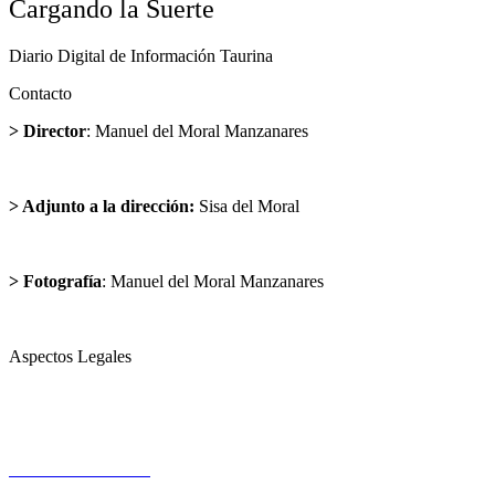
Cargando la Suerte
Diario Digital de Información Taurina
Contacto
> Director
: Manuel del Moral Manzanares
director@cargandolasuerte.com
> Adjunto a la dirección:
Sisa del Moral
sisadelmoral@cargandolasuerte.com
> Fotografía
: Manuel del Moral Manzanares
publicidad@cargandolasuerte.com
Aspectos Legales
Aviso Legal
Política de Privacidad
Política de Cookies