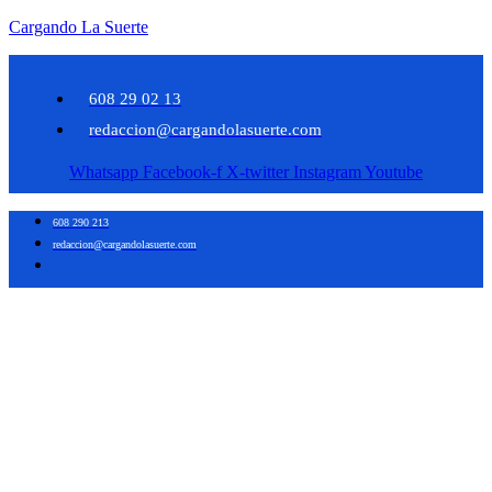
Cargando La Suerte
608 29 02 13
redaccion@cargandolasuerte.com
Whatsapp
Facebook-f
X-twitter
Instagram
Youtube
608 290 213
redaccion@cargandolasuerte.com
Cargando La
Suerte
Diario Digital de
Información Taurina